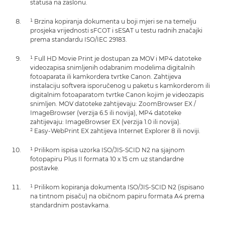
statusa na zaslonu.
¹ Brzina kopiranja dokumenta u boji mjeri se na temelju
prosjeka vrijednosti sFCOT i sESAT u testu radnih značajki
prema standardu ISO/IEC 29183.
¹ Full HD Movie Print je dostupan za MOV i MP4 datoteke
videozapisa snimljenih odabranim modelima digitalnih
fotoaparata ili kamkordera tvrtke Canon. Zahtijeva
instalaciju softvera isporučenog u paketu s kamkorderom ili
digitalnim fotoaparatom tvrtke Canon kojim je videozapis
snimljen. MOV datoteke zahtijevaju: ZoomBrowser EX /
ImageBrowser (verzija 6.5 ili novija), MP4 datoteke
zahtijevaju: ImageBrowser EX (verzija 1.0 ili novija).
² Easy-WebPrint EX zahtijeva Internet Explorer 8 ili noviji.
¹ Prilikom ispisa uzorka ISO/JIS-SCID N2 na sjajnom
fotopapiru Plus II formata 10 x 15 cm uz standardne
postavke.
¹ Prilikom kopiranja dokumenta ISO/JIS-SCID N2 (ispisano
na tintnom pisaču) na običnom papiru formata A4 prema
standardnim postavkama.