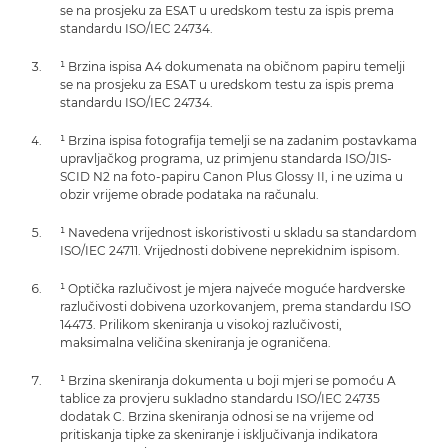
se na prosjeku za ESAT u uredskom testu za ispis prema
standardu ISO/IEC 24734.
¹ Brzina ispisa A4 dokumenata na običnom papiru temelji
se na prosjeku za ESAT u uredskom testu za ispis prema
standardu ISO/IEC 24734.
¹ Brzina ispisa fotografija temelji se na zadanim postavkama
upravljačkog programa, uz primjenu standarda ISO/JIS-
SCID N2 na foto-papiru Canon Plus Glossy II, i ne uzima u
obzir vrijeme obrade podataka na računalu.
¹ Navedena vrijednost iskoristivosti u skladu sa standardom
ISO/IEC 24711. Vrijednosti dobivene neprekidnim ispisom.
¹ Optička razlučivost je mjera najveće moguće hardverske
razlučivosti dobivena uzorkovanjem, prema standardu ISO
14473. Prilikom skeniranja u visokoj razlučivosti,
maksimalna veličina skeniranja je ograničena.
¹ Brzina skeniranja dokumenta u boji mjeri se pomoću A
tablice za provjeru sukladno standardu ISO/IEC 24735
dodatak C. Brzina skeniranja odnosi se na vrijeme od
pritiskanja tipke za skeniranje i isključivanja indikatora