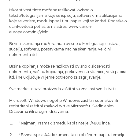
Iskoristivost tinte može se razlikovati ovisno o
tekstu/fotografijama koje se ispisuju, softverskim aplikacijama
koje se koriste, modu ispisa i tipu papira koji se koristi. Podatke o
učinkovitosti potražite na adresi www.canon-
europe.com/ink/yield
Brzina skeniranja može varirati ovisno o konfiguraciji sustava,
sučelju, softveru, postavkama načina skeniranja, veličini
dokumenta itd.
Brzina kopiranja može se razlikovati ovisno o složenosti
dokumenta, načinu kopiranja, prekrivenosti stranice, vrsti papira
itd. i ne uključuje vrijeme potrebno za zagrijavanje.
Sve marke i nazivi proizvoda zaštitni su znakovi svojih tvrtki.
Microsoft, Windows i logotip Windows zaštitni su znakovi ili
registrirani zaštitni znakovi tvrtke Microsoft u Sjedinjenim
Državama i/ili drugim državama.
¹ Najmanji razmak između kapi tinte je 1/4800 inča.
¹ Brzina ispisa A4 dokumenata na običnom papiru temelji