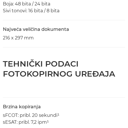
Boja: 48 bita / 24 bita
Sivi tonovi: 16 bita / 8 bita
Najveća veličina dokumenta
216 x 297 mm
TEHNIČKI PODACI
FOTOKOPIRNOG UREĐAJA
Brzina kopiranja
sFCOT: pribl. 20 sekundi¹
sESAT: pribl. 7,2 ipm¹