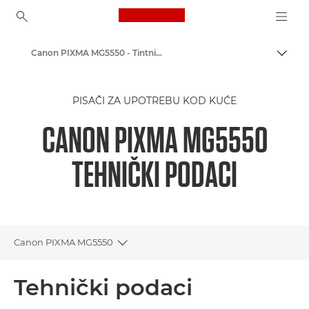
Canon Logo, back to ho
Canon PIXMA MG5550 - Tintni fotopisači
Uklju
Canon
PISAČI ZA UPOTREBU KOD KUĆE
Pisači tvrtke Canon
CANON PIXMA MG5550
TEHNIČKI PODACI
Canon PIXMA MG5550
Toggle breadcrumbs
Pregled
Tehnički podaci