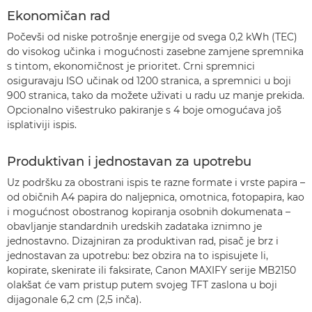
Ekonomičan rad
Počevši od niske potrošnje energije od svega 0,2 kWh (TEC)
do visokog učinka i mogućnosti zasebne zamjene spremnika
s tintom, ekonomičnost je prioritet. Crni spremnici
osiguravaju ISO učinak od 1200 stranica, a spremnici u boji
900 stranica, tako da možete uživati u radu uz manje prekida.
Opcionalno višestruko pakiranje s 4 boje omogućava još
isplativiji ispis.
Produktivan i jednostavan za upotrebu
Uz podršku za obostrani ispis te razne formate i vrste papira –
od običnih A4 papira do naljepnica, omotnica, fotopapira, kao
i mogućnost obostranog kopiranja osobnih dokumenata –
obavljanje standardnih uredskih zadataka iznimno je
jednostavno. Dizajniran za produktivan rad, pisač je brz i
jednostavan za upotrebu: bez obzira na to ispisujete li,
kopirate, skenirate ili faksirate, Canon MAXIFY serije MB2150
olakšat će vam pristup putem svojeg TFT zaslona u boji
dijagonale 6,2 cm (2,5 inča).