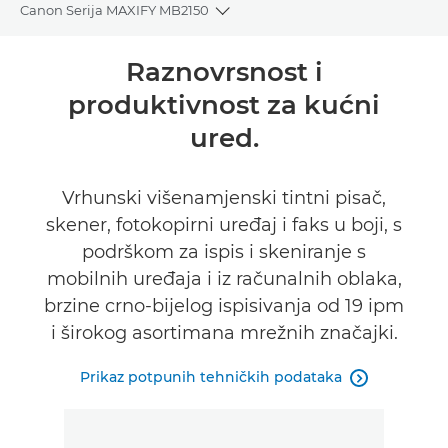
Canon Serija MAXIFY MB2150
Toggle breadcrumbs
Pregled
Raznovrsnost i
produktivnost za kućni
Tehnički podaci
ured.
Podrška
Vrhunski višenamjenski tintni pisač,
KUPITE TINTU
skener, fotokopirni uređaj i faks u boji, s
podrškom za ispis i skeniranje s
mobilnih uređaja i iz računalnih oblaka,
brzine crno-bijelog ispisivanja od 19 ipm
i širokog asortimana mrežnih značajki.
Prikaz potpunih tehničkih podataka
