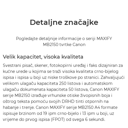
Detaljne značajke
Pogledajte detaljnije informacije o seriji MAXIFY
MB2150 tvrtke Canon
Velik kapacitet, visoka kvaliteta
Svestrani pisač, skener, fotokopirni uređaj i faks dizajniran za
kućne urede u kojima se traži visoka kvaliteta crno-bijelog
ispisa i ispisa u boji uz niske troškove po stranici. Zahvaljujući
velikom ulagaču kapaciteta 250 listova i automatskom
ulagaču dokumenata kapaciteta 50 listova, Canon MAXIFY
serije MB2150 izrađuje vrhunske otiske živopisnih boja i
oštrog teksta pomoću svojih DRHD tinti otpornih na
habanje i trenje. Canon MAXIFY serije MB2150 A4 formate
ispisuje brzinom od 19 ipm crno-bijelo i 13 ipm u boji, uz
vrijeme do prvog ispisa (FPOT) od svega 6 sekundi.