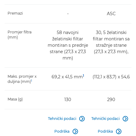
Premazi
-
ASC
Promjer filtra
58 navojni
30, 5 želatinski
(mm)
želatinski filtar
filtar montiran sa
montiran s prednje
stražnje strane
strane (27,3 x 27,3
(27,3 x 27,3 mm),
mm)
1
Maks. promjer x
69,2 x 41,5 mm
(112,1 x 83,7) x 54,6
1
duljina (mm)
Masa (g)
130
290
Tehnički podaci
Tehnički podaci


Podrška
Podrška

