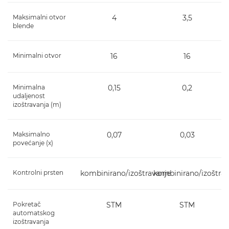
Maksimalni otvor
4
3,5
blende
Minimalni otvor
16
16
Minimalna
0,15
0,2
udaljenost
izoštravanja (m)
Maksimalno
0,07
0,03
povećanje (x)
Kontrolni prsten
kombinirano/izoštravanje
kombinirano/izoštrav
Pokretač
STM
STM
automatskog
izoštravanja