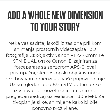
Pregled
ADD A WHOLE NEW DIMENSION
Tehnički podaci
TO YOUR STORY
Galerija
Neka vaš sadržaj iskoči iz zaslona prilikom
Podrška
snimanja prostornih videozapisa i 3D
fotografija uz objektiv Canon RF-S 7.8mm F4
STM DUAL tvrtke Canon. Dizajniran za
fotoaparate sa senzorom APS-C, ovaj
pristupačni, stereoskopski objektiv unosi
nezaboravnu dimenziju u vaše pripovijedanje.
Uz kut gledanja od 63° i STM automatsko
izoštravanje, možete snimati iznimno
pregledan sadržaj uz realističan 3D efekt. Za
živopisnije slike, snimljene kako bi bile
ponovno proživljene.