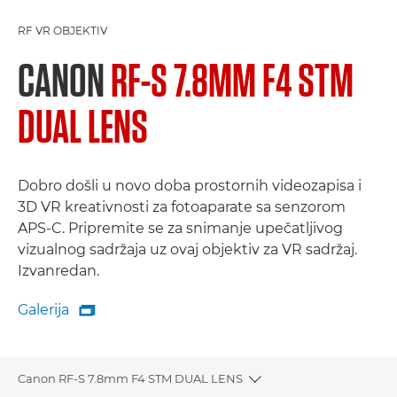
RF VR OBJEKTIV
CANON
RF-S 7.8MM F4 STM
DUAL LENS
Dobro došli u novo doba prostornih videozapisa i
3D VR kreativnosti za fotoaparate sa senzorom
APS-C. Pripremite se za snimanje upečatljivog
vizualnog sadržaja uz ovaj objektiv za VR sadržaj.
Izvanredan.
Galerija

Galerija
Canon RF-S 7.8mm F4 STM DUAL LENS
Toggle breadcrumbs