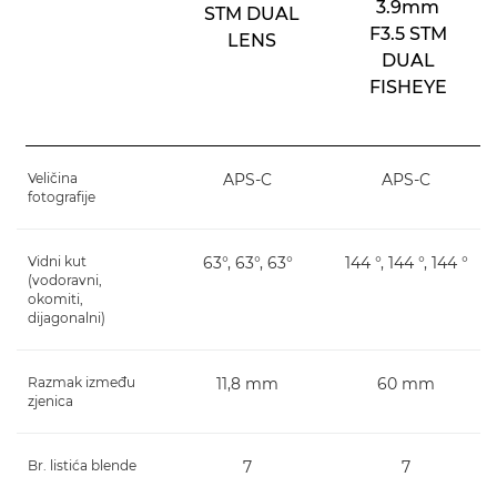
3.9mm
STM DUAL
F3.5 STM
LENS
DUAL
FISHEYE
Veličina
APS-C
APS-C
fotografije
Vidni kut
63°, 63°, 63°
144 °, 144 °, 144 °
(vodoravni,
okomiti,
dijagonalni)
Razmak između
11,8 mm
60 mm
zjenica
Br. listića blende
7
7