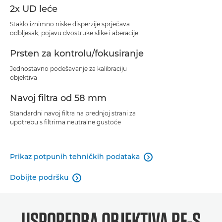
2x UD leće
Staklo iznimno niske disperzije sprječava
odbljesak, pojavu dvostruke slike i aberacije
Prsten za kontrolu/fokusiranje
Jednostavno podešavanje za kalibraciju
objektiva
Navoj filtra od 58 mm
Standardni navoj filtra na prednjoj strani za
upotrebu s filtrima neutralne gustoće
Prikaz potpunih tehničkih podataka

Dobijte podršku

USPOREDBA OBJEKTIVA RF-S