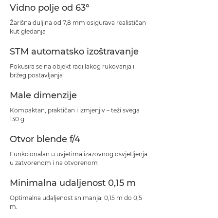
Vidno polje od 63°
Žarišna duljina od 7,8 mm osigurava realističan
kut gledanja
STM automatsko izoštravanje
Fokusira se na objekt radi lakog rukovanja i
bržeg postavljanja
Male dimenzije
Kompaktan, praktičan i izmjenjiv – teži svega
130 g.
Otvor blende f/4
Funkcionalan u uvjetima izazovnog osvjetljenja
u zatvorenom i na otvorenom
Minimalna udaljenost 0,15 m
Optimalna udaljenost snimanja: 0,15 m do 0,5
m.