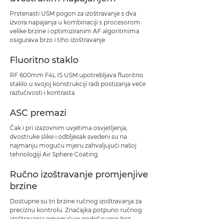
Prstenasti USM pogon za izoštravanje s dva
izvora napajanja u kombinaciji s procesorom
velike brzine i optimiziranim AF algoritmima
osigurava brzo i tiho izoštravanje
Fluoritno staklo
RF 600mm F4L IS USM upotrebljava fluoritno
staklo u svojoj konstrukciji radi postizanja veće
razlučivosti i kontrasta
ASC premazi
Čak i pri izazovnim uvjetima osvjetljenja,
dvostruke slike i odbljesak svedeni su na
najmanju moguću mjeru zahvaljujući našoj
tehnologiji Air Sphere Coating
Ručno izoštravanje promjenjive
brzine
Dostupne su tri brzine ručnog izoštravanja za
preciznu kontrolu. Značajka potpuno ručnog
izoštravanja omogućuje podešavanje bez