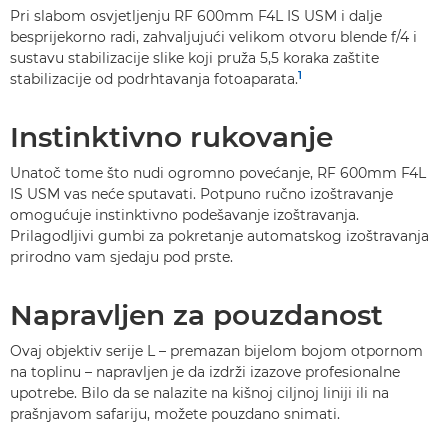
Pri slabom osvjetljenju RF 600mm F4L IS USM i dalje
besprijekorno radi, zahvaljujući velikom otvoru blende f/4 i
sustavu stabilizacije slike koji pruža 5,5 koraka zaštite
1
stabilizacije od podrhtavanja fotoaparata.
Instinktivno rukovanje
Unatoč tome što nudi ogromno povećanje, RF 600mm F4L
IS USM vas neće sputavati. Potpuno ručno izoštravanje
omogućuje instinktivno podešavanje izoštravanja.
Prilagodljivi gumbi za pokretanje automatskog izoštravanja
prirodno vam sjedaju pod prste.
Napravljen za pouzdanost
Ovaj objektiv serije L – premazan bijelom bojom otpornom
na toplinu – napravljen je da izdrži izazove profesionalne
upotrebe. Bilo da se nalazite na kišnoj ciljnoj liniji ili na
prašnjavom safariju, možete pouzdano snimati.