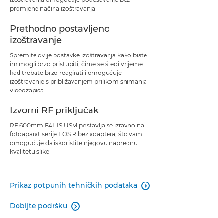
promjene načina izoštravanja
Prethodno postavljeno
izoštravanje
Spremite dvije postavke izoštravanja kako biste
im mogli brzo pristupiti, čime se štedi vrijeme
kad trebate brzo reagirati i omogućuje
izoštravanje s približavanjem prilikom snimanja
videozapisa
Izvorni RF priključak
RF 600mm F4L IS USM postavlja se izravno na
fotoaparat serije EOS R bez adaptera, što vam
omogućuje da iskoristite njegovu naprednu
kvalitetu slike
Prikaz potpunih tehničkih podataka

Dobijte podršku
