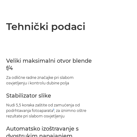
Tehnički podaci
Veliki maksimalni otvor blende
f/4
Za odlične radne značajke pri slabom
osvjetljenju i kontrolu dubine polja
Stabilizator slike
Nudi 5,5 koraka zaštite od zamućenja od
1
podrhtavanja fotoaparata
, za iznimno oštre
rezultate pri slabom osvjetljenju
Automatsko izoštravanje s
dvostrukim napajanjem