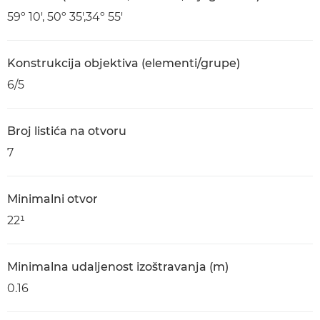
59º 10', 50º 35',34º 55'
Konstrukcija objektiva (elementi/grupe)
6/5
Broj listića na otvoru
7
Minimalni otvor
22¹
Minimalna udaljenost izoštravanja (m)
0.16