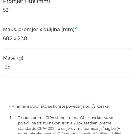
Promjer filtra (mm)
52
2
Maks. promjer x duljina (mm)
68.2 x 22.8
Masa (g)
125
¹ Minimalni otvor ako se koriste povećanja od 1/3 koraka
Testiran prema CIPA standardima. Objektivi koji su se
pojavili na tržištu nakon srpnja 2024. testirani prema
standardu CIPA-2024 u smjerovima pomicanja/nagiba (+
okretanje ako postoji IBIS) pri maksimalnoj žarišnoj duljini,