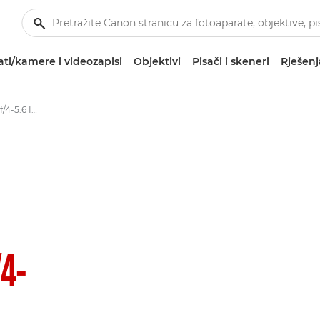
ti/kamere i videozapisi
Objektivi
Pisači i skeneri
Rješenj
Canon EF-S 18-55mm f/4-5.6 IS STM - Lenses
4-