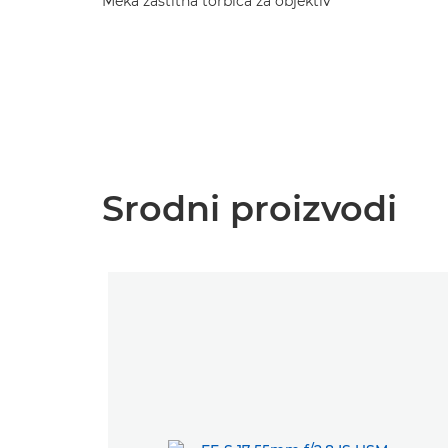
Meka zaštitna torbica za objektiv
Srodni proizvodi