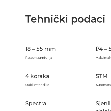
Tehnički podaci
18 – 55 mm
f/4 – 
Raspon zumiranja
Maksimaln
4 koraka
STM
Stabilizator slike
Automatsk
Spectra
Sjeni