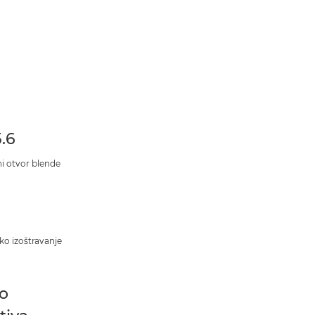
5.6
i otvor blende
o izoštravanje
lo