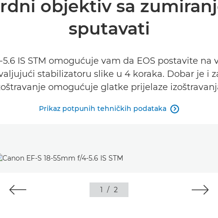
rdni objektiv sa zumiran
sputavati
5.6 IS STM omogućuje vam da EOS postavite na više
hvaljujući stabilizatoru slike u 4 koraka. Dobar je 
zoštravanje omogućuje glatke prijelaze izoštravanj
Prikaz potpunih tehničkih podataka

1
/
2