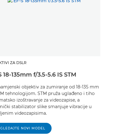
TIVI ZA DSLR
S 18-135mm f/3.5-5.6 IS STM
namjenski objektiv za zumiranje od 18-135 mm
TM tehnologijom. STM pruža uglađeno i tiho
atsko izoštravanje za videozapise, a
ički stabilizator slike smanjuje vibracije u
ljenim videozapisima.
GLEDAJTE NOVI MODEL