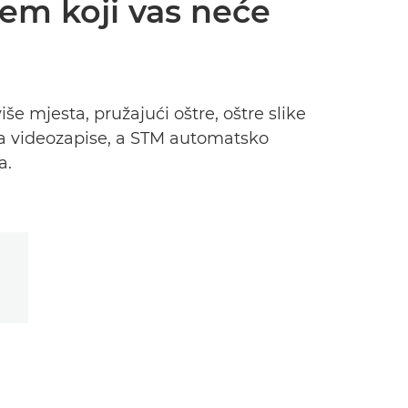
jem koji vas neće
 mjesta, pružajući oštre, oštre slike
i za videozapise, a STM automatsko
a.