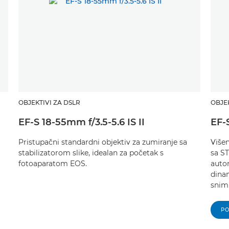
OBJEKTIVI ZA DSLR
OBJEK
EF-S 18-55mm f/3.5-5.6 IS II
EF-
Pristupačni standardni objektiv za zumiranje sa
Više
stabilizatorom slike, idealan za početak s
sa S
fotoaparatom EOS.
autom
dinam
snim
PO