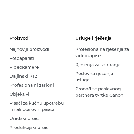
Proizvodi
Usluge i rješenja
Najnoviji proizvodi
Profesionalna rješenja za
videozapise
Fotoaparati
Rješenja za snimanje
Videokamere
Poslovna rješenja i
Daljinski PTZ
usluge
Profesionalni zasloni
Pronađite poslovnog
Objektivi
partnera tvrtke Canon
Pisači za kućnu upotrebu
i mali poslovni pisači
Uredski pisači
Produkcijski pisači