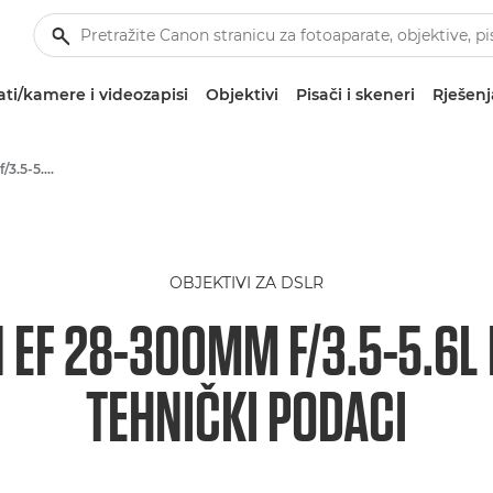
ti/kamere i videozapisi
Objektivi
Pisači i skeneri
Rješenj
Canon EF 28-300mm f/3.5-5.6L IS USM - Lenses - Camera & Photo lenses
OBJEKTIVI ZA DSLR
 EF 28-300MM F/3.5-5.6L 
TEHNIČKI PODACI