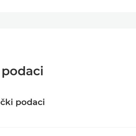
i podaci
ički podaci