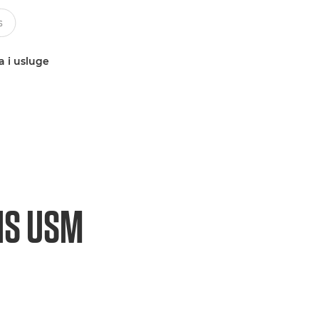
a i usluge
IS USM