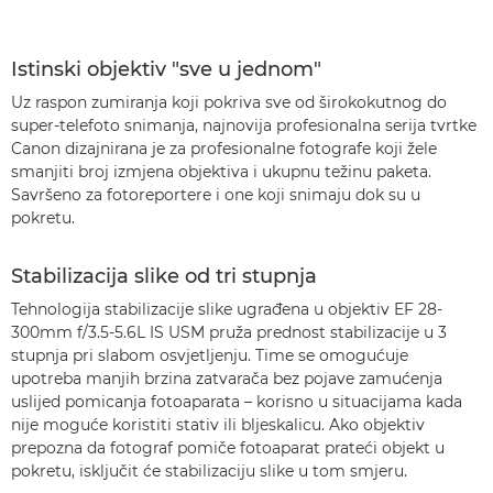
Istinski objektiv "sve u jednom"
Uz raspon zumiranja koji pokriva sve od širokokutnog do
super-telefoto snimanja, najnovija profesionalna serija tvrtke
Canon dizajnirana je za profesionalne fotografe koji žele
smanjiti broj izmjena objektiva i ukupnu težinu paketa.
Savršeno za fotoreportere i one koji snimaju dok su u
pokretu.
Stabilizacija slike od tri stupnja
Tehnologija stabilizacije slike ugrađena u objektiv EF 28-
300mm f/3.5-5.6L IS USM pruža prednost stabilizacije u 3
stupnja pri slabom osvjetljenju. Time se omogućuje
upotreba manjih brzina zatvarača bez pojave zamućenja
uslijed pomicanja fotoaparata – korisno u situacijama kada
nije moguće koristiti stativ ili bljeskalicu. Ako objektiv
prepozna da fotograf pomiče fotoaparat prateći objekt u
pokretu, isključit će stabilizaciju slike u tom smjeru.