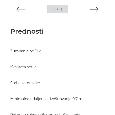
1
/
1
Prednosti
Zumiranje od 11 x
Kvaliteta serije L
Stabilizator slike
Minimalna udaljenost izoštravanja 0,7 m
Potpuno ručna prilagodba izoštravanja