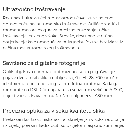
Ultrazvučno izoštravanje
Prstenasti ultrazvučni motor omogućava izuzetno brzo, i
gotovo nečujno, automatsko izoštravanje. Odličan statički
moment motora osigurava precizno dosezanje točke
izoštravanja, bez pogrešaka. Štoviše, dostupno je ručno
dotjerivanje koje omogućava prilagodbu fokusa bez izlaza iz
načina rada automatskog izoštravanja.
Savršeno za digitalne fotografije
Oblik objektiva i premazi optimizirani su za prigušivanje
pojave dvostrukih slika i odbljesaka, što EF 28-300mm čini
idealnim za upotrebu s digitalnim fotoaparatima. Kada ga
montirate na DSLR fotoaparate sa senzorom veličine APS-C,
objektiv ima ekvivalentnu žarišnu duljinu 45 – 480 mm.
Precizna optika za visoku kvalitetu slika
Prekrasan kontrast, niska razina iskrivljenja i visoka rezolucija
na cijeloj površini kadra očiti su u cijelom rasponu zumiranja.