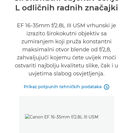
L odličnih radnih značajki
Tehnički podaci
EF 16-35mm f/2.8L III USM vrhunski je
izrazito širokokutni objektiv sa
zumiranjem koji pruža konstantni
maksimalni otvor blende od f/2,8,
zahvaljujući kojemu ćete uvijek moći
ostvariti najbolju kvalitetu slike, čak i u
uvjetima slabog osvjetljenja.
Prikaz potpunih tehničkih podataka
