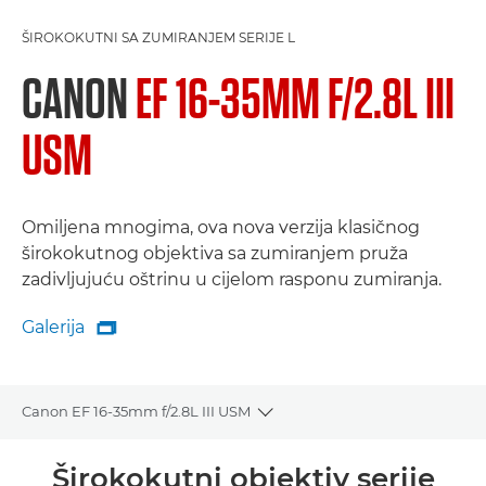
ŠIROKOKUTNI SA ZUMIRANJEM SERIJE L
CANON
EF 16-35MM F/2.8L III
USM
Omiljena mnogima, ova nova verzija klasičnog
širokokutnog objektiva sa zumiranjem pruža
zadivljujuću oštrinu u cijelom rasponu zumiranja.
Galerija

Galerija
Canon EF 16-35mm f/2.8L III USM
Toggle breadcrumbs
Pregled
Širokokutni objektiv serije