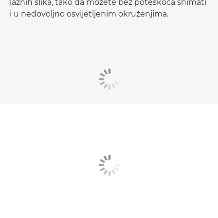
lažnih slika, tako da možete bez poteškoća snimati
i u nedovoljno osvijetljenim okruženjima.