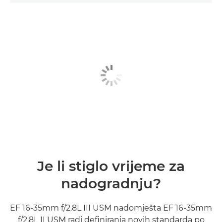
Je li stiglo vrijeme za
nadogradnju?
EF 16-35mm f/2.8L III USM nadomješta EF 16-35mm
f/2.8L II USM radi definiranja novih standarda po