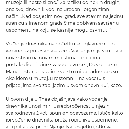
muzeja ili nešto slično.” Za razliku od nekih drugih,
ona svoj dnevnik vodi na uredan i organiziran
način. „Kad posjetim novi grad, sve stavim na jednu
stranicu s imenom grada čime dobivam savršenu
uspomenu na koju se kasnije mogu osvrnuti.”
Vođenje dnevnika na početku je uglavnom bilo
vezano uz putovanja – s oduševljenjem je skupljala
nove stvari na novim mjestima – no danas je to
postalo dio njezine svakodnevnice. „Dok obilazim
Manchester, pokupim sve što mi zapadne za oko.
Ako idem u muzej, u restoran ili na večeru s
prijateljima, sve zabilježim u svom dnevniku”, kaže.
U ovom dijelu Thea objašnjava kako vođenje
dnevnika unosi mir i usredotočenost u njezin
svakodnevni život ispunjen obavezama. Ističe kako
joj vođenje dnevnika pruža i opipljive uspomene,
ali i priliku za promišljanje. Naposljetku, otkriva