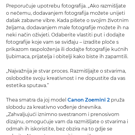
Preporučuje upotrebu fotografija. „Ako razmišljate
o nečemu, dodavanjem fotografija možete unijeti
dašak zabavne vibre. Kada pišete o svojim životnim
željama, dodavanjem male fotografije možete ih na
neki način oživjeti. Odaberite vlastiti put i dodajte
fotografije koje vam se sviđaju – izradite ploče s
prikazom raspoloženja ili dodajte fotografije kućnih
ljubimaca, prijatelja i obitelji kako biste ih zapamtili.
„Najvažnija je stvar proces. Razmišljajte o stvarima,
oslobodite svoju kreativnost i ne dopustite da vas
estetika sputava.”
Thea smatra da joj model
Canon Zoemini 2
pruža
slobodu za kreativno vođenje dnevnika.
„Zahvaljujući iznimno svestranom i prenosivom
dizajnu, omogućuje vam da razmišljate o stvarima i
odmah ih iskoristite, bez obzira na to gdje se