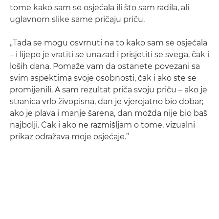
tome kako sam se osjećala ili što sam radila, ali
uglavnom slike same pričaju priču.
„Tada se mogu osvrnuti na to kako sam se osjećala
– i lijepo je vratiti se unazad i prisjetiti se svega, čak i
loših dana. Pomaže vam da ostanete povezani sa
svim aspektima svoje osobnosti, čak i ako ste se
promijenili. A sam rezultat priča svoju priču – ako je
stranica vrlo živopisna, dan je vjerojatno bio dobar;
ako je plava i manje šarena, dan možda nije bio baš
najbolji. Čak i ako ne razmišljam o tome, vizualni
prikaz odražava moje osjećaje.”