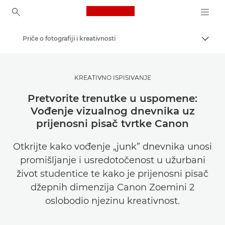
Canon Logo, back to ho
Priče o fotografiji i kreativnosti
Uklju
Canon
Pronađite inspiraciju | Savjeti za fotografiranje i ispisivanje te vodiči za kupce
KREATIVNO ISPISIVANJE
Pretvorite trenutke u uspomene:
Vođenje vizualnog dnevnika uz
prijenosni pisač tvrtke Canon
Otkrijte kako vođenje „junk” dnevnika unosi
promišljanje i usredotočenost u užurbani
život studentice te kako je prijenosni pisač
džepnih dimenzija Canon Zoemini 2
oslobodio njezinu kreativnost.