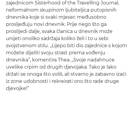
zajednicom Sisterhood of the Travelling Journal,
neformalnom skupinom ljubiteljica putopisnih
dnevnika koje si svaki mjesec međusobno
prosljeđuju novi dnevnik. Prije nego što ga
proslijedi dalje, svaka članica u dnevnik može
unijeti onoliko sadržaja koliko želi i to u sebi
svojstvenom stilu. „Lijepo biti dio zajednice s kojom
možete dijeliti svoju strast prema vođenju
dnevnika”, komentira Thea. „Svoje nadahnuće
uvelike crpim od drugih djevojaka. Tako je lako
držati se onoga što voliš, ali stvarno je zabavno izaći
iz zone udobnosti i rekreirati ono što rade druge
djevojke!”