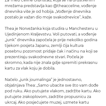
Za Theu Celine Grønstad, koja se na društvenim
mrežama predstavlja kao @theacceline, vođenje
dnevnika više je od hobija. „Vođenje dnevnika
postalo je važan dio moje svakodnevice”, kaže.
Thea je Norvežanka koja studira u Manchesteru u
Ujedinjenom Kraljevstvu. Voli putovati, a vođenje
„junk” dnevnika započela je prije nekoliko godina
tijekom posjeta Japanu, zemlji čija kultura
posebnu pozornost pridaje čak i načinu na koji se
prezentiraju svakodnevne stvari. Počela je
skromno, kada nije znala gdje spremiti prekrasnu
kartu za vlak koju je dobila.
Načelo „junk journalinga” je jednostavno,
objašnjava Thea: „Samo ubacite sve što vam dođe
pod ruku. Ako putujete vlakom, zadržite kartu. Ako
putujete zrakoplovom, zadržite propusnicu za
ukrcaj. Ako posjećujete muzej, uzmete kartu