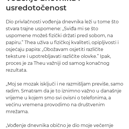
usredotočenost
Dio privlačnosti vođenja dnevnika leži u tome što
stvara trajne uspomene: „Sviđa mi se što
uspomene možeš fizički držati pred sobom, na
papiru.” Thea uživa u fizičkoj kvaliteti, opipljivosti i
osjećaju papira: „Obožavam osjetiti različite
teksture i upotrebljavati različite olovke.” Ipak,
proces je za Theu važniji od samog konačnog
rezultata.
„Moj se mozak isključi i ne razmišljam previše, samo
radim. Smatram da je to iznimno važno u današnje
vrijeme u kojem smo svi ovisni o telefonima, a
većinu vremena provodimo na društvenim
mrežama.
„Vođenje dnevnika obično je dio moje večernje