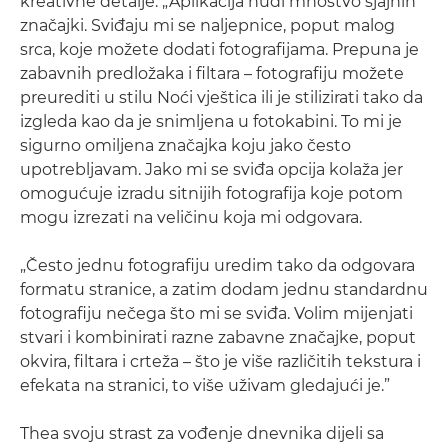
kreativne detalje. „Aplikacija nudi mnoštvo sjajnih
značajki. Sviđaju mi se naljepnice, poput malog
srca, koje možete dodati fotografijama. Prepuna je
zabavnih predložaka i filtara – fotografiju možete
preurediti u stilu Noći vještica ili je stilizirati tako da
izgleda kao da je snimljena u fotokabini. To mi je
sigurno omiljena značajka koju jako često
upotrebljavam. Jako mi se sviđa opcija kolaža jer
omogućuje izradu sitnijih fotografija koje potom
mogu izrezati na veličinu koja mi odgovara.
„Često jednu fotografiju uredim tako da odgovara
formatu stranice, a zatim dodam jednu standardnu
fotografiju nečega što mi se sviđa. Volim mijenjati
stvari i kombinirati razne zabavne značajke, poput
okvira, filtara i crteža – što je više različitih tekstura i
efekata na stranici, to više uživam gledajući je.”
Thea svoju strast za vođenje dnevnika dijeli sa