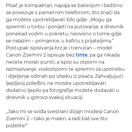
Pisač je kompaktan, napaja se baterijom i bežično
se povezuje s pametnim telefonom, što znači da
ga možete upotrebljavati bilo gdje. „Mogu ga
spremiti u torbu i ponijeti na putovanje, a dnevnik
ponekad vodim u pokretu, neovisno o tome gdje
se nalazim – primjerice, u kafiću s prijateljima.”
Postupak ispisivanja brz je i trenutan – model
Canon Zoemini 2 ispisuje bez
tinte
, pa ga nikada
nećete morati puniti, a ispisi su otporni na
razmazivanje, vodootporni te spremni za upotrebu
i dijeljenje odmah po izlasku iz pisača. Zahvaljujući
ljepljivoj poleđini, ne morate upotrebljavati
dodatno ljepilo pa fotografije možete dodavati u
dnevnik u gotovo svakoj situaciji.
„Jako mi se sviđa svestrani dizajn modela Canon
Zoemini 2 – tako je malen, a radi baš sve što
poželite!”