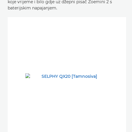
koje vrijeme i bilo gdje uz džepni pisač Zoemini 2 s
baterijskim napajanjem.