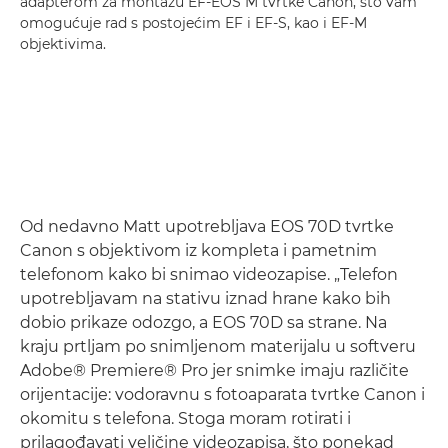
adapterom za montažu EF-EOS M tvrtke Canon, što vam
omogućuje rad s postojećim EF i EF-S, kao i EF-M
objektivima.
Od nedavno Matt upotrebljava EOS 70D tvrtke
Canon s objektivom iz kompleta i pametnim
telefonom kako bi snimao videozapise. „Telefon
upotrebljavam na stativu iznad hrane kako bih
dobio prikaze odozgo, a EOS 70D sa strane. Na
kraju prtljam po snimljenom materijalu u softveru
Adobe® Premiere® Pro jer snimke imaju različite
orijentacije: vodoravnu s fotoaparata tvrtke Canon i
okomitu s telefona. Stoga moram rotirati i
prilagođavati veličine videozapisa, što ponekad