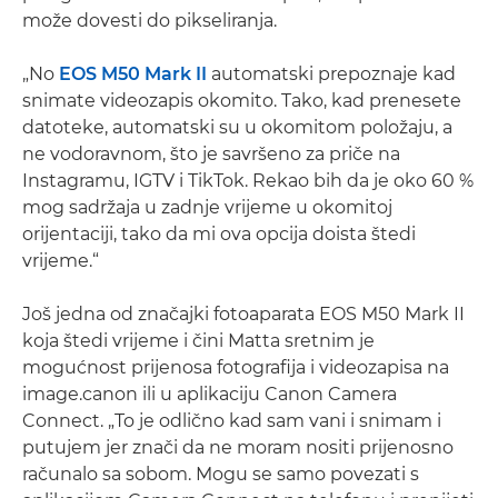
može dovesti do pikseliranja.
„No
EOS M50 Mark II
automatski prepoznaje kad
snimate videozapis okomito. Tako, kad prenesete
datoteke, automatski su u okomitom položaju, a
ne vodoravnom, što je savršeno za priče na
Instagramu, IGTV i TikTok. Rekao bih da je oko 60 %
mog sadržaja u zadnje vrijeme u okomitoj
orijentaciji, tako da mi ova opcija doista štedi
vrijeme.“
Još jedna od značajki fotoaparata EOS M50 Mark II
koja štedi vrijeme i čini Matta sretnim je
mogućnost prijenosa fotografija i videozapisa na
image.canon ili u aplikaciju Canon Camera
Connect. „To je odlično kad sam vani i snimam i
putujem jer znači da ne moram nositi prijenosno
računalo sa sobom. Mogu se samo povezati s