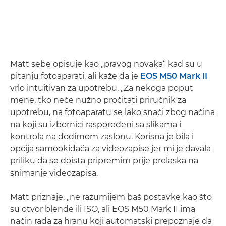
Matt sebe opisuje kao „pravog novaka“ kad su u
pitanju fotoaparati, ali kaže da je
EOS M50 Mark II
vrlo intuitivan za upotrebu. „Za nekoga poput
mene, tko neće nužno pročitati priručnik za
upotrebu, na fotoaparatu se lako snaći zbog načina
na koji su izbornici raspoređeni sa slikama i
kontrola na dodirnom zaslonu. Korisna je bila i
opcija samookidača za videozapise jer mi je davala
priliku da se doista pripremim prije prelaska na
snimanje videozapisa.
Matt priznaje, „ne razumijem baš postavke kao što
su otvor blende ili ISO, ali EOS M50 Mark II ima
način rada za hranu koji automatski prepoznaje da