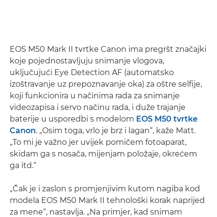
EOS M50 Mark II tvrtke Canon ima pregršt značajki
koje pojednostavljuju snimanje vlogova,
uključujući Eye Detection AF (automatsko
izoštravanje uz prepoznavanje oka) za oštre selfije,
koji funkcionira u načinima rada za snimanje
videozapisa i servo načinu rada, i duže trajanje
baterije u usporedbi s modelom
EOS M50 tvrtke
Canon
. „Osim toga, vrlo je brz i lagan“, kaže Matt.
„To mi je važno jer uvijek pomičem fotoaparat,
skidam ga s nosača, mijenjam položaje, okrećem
ga itd.“
„Čak je i zaslon s promjenjivim kutom nagiba kod
modela EOS M50 Mark II tehnološki korak naprijed
za mene“, nastavlja. „Na primjer, kad snimam