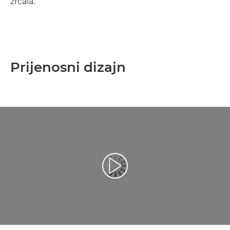
zrcala.
Prijenosni dizajn
Reproduciraj videozapis