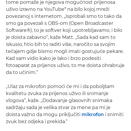
tome pomaže je njegova mogućnost prijenosa
uživo izravno na YouTube* na bilo kojoj mreži
povezanoj s internetom. „Isprobali smo to tako da
smo ga povezali s OBS-om (Open Broadcaster
Software®), to je softver koji upotrebljavamo, i bilo
je doista zabavno“, kaže Matt. „Sada kad sam to
iskusio, htio bih to raditi više, naročito sa svojim
tečajem gdje bismo mogli imati gostujuće pekare.
Kad sam vidio kako je lako i brzo podesiti
fotoaparat za prijenos uživo, to me doista ohrabruje
da to učinim.“
„Ulaz za mikrofon pomoći će mi i da poboljšam
kvalitetu zvuka za prijenos uživo ili snimanje
vlogova“, kaže. „Dodavanje glasovnih snimaka
sadržaju sada je velika stvar za mene pa mi je
doista važno da mogu priključiti
mikrofon
i snimiti
zvuk bez odjeka i prekida.“