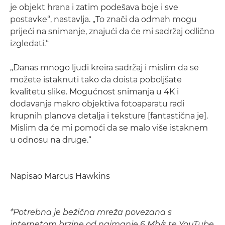
je objekt hrana i zatim podešava boje i sve
postavke“, nastavlja. „To znači da odmah mogu
prijeći na snimanje, znajući da će mi sadržaj odlično
izgledati.“
„Danas mnogo ljudi kreira sadržaj i mislim da se
možete istaknuti tako da doista poboljšate
kvalitetu slike. Mogućnost snimanja u 4K i
dodavanja makro objektiva fotoaparatu radi
krupnih planova detalja i teksture [fantastična je].
Mislim da će mi pomoći da se malo više istaknem
u odnosu na druge.“
Napisao Marcus Hawkins
*Potrebna je bežična mreža povezana s
internetom brzine od najmanje 6 Mb/s te YouTube