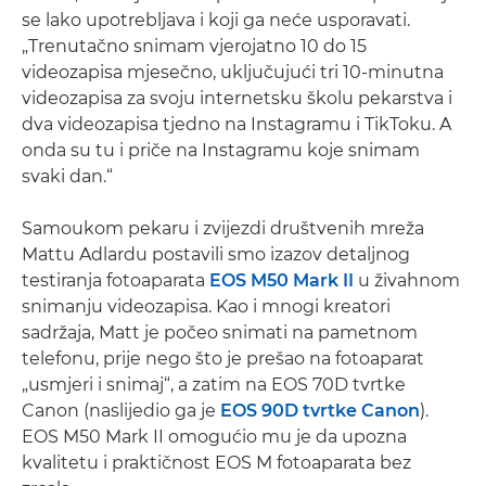
se lako upotrebljava i koji ga neće usporavati.
„Trenutačno snimam vjerojatno 10 do 15
videozapisa mjesečno, uključujući tri 10-minutna
videozapisa za svoju internetsku školu pekarstva i
dva videozapisa tjedno na Instagramu i TikToku. A
onda su tu i priče na Instagramu koje snimam
svaki dan.“
Samoukom pekaru i zvijezdi društvenih mreža
Mattu Adlardu postavili smo izazov detaljnog
testiranja fotoaparata
EOS M50 Mark II
u živahnom
snimanju videozapisa. Kao i mnogi kreatori
sadržaja, Matt je počeo snimati na pametnom
telefonu, prije nego što je prešao na fotoaparat
„usmjeri i snimaj“, a zatim na EOS 70D tvrtke
Canon (naslijedio ga je
EOS 90D tvrtke Canon
).
EOS M50 Mark II omogućio mu je da upozna
kvalitetu i praktičnost EOS M fotoaparata bez