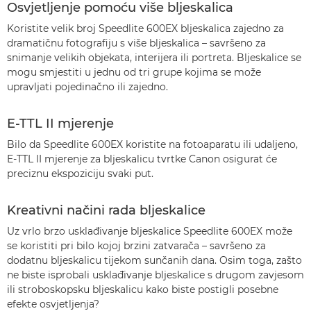
Osvjetljenje pomoću više bljeskalica
Koristite velik broj Speedlite 600EX bljeskalica zajedno za
dramatičnu fotografiju s više bljeskalica – savršeno za
snimanje velikih objekata, interijera ili portreta. Bljeskalice se
mogu smjestiti u jednu od tri grupe kojima se može
upravljati pojedinačno ili zajedno.
E-TTL II mjerenje
Bilo da Speedlite 600EX koristite na fotoaparatu ili udaljeno,
E-TTL II mjerenje za bljeskalicu tvrtke Canon osigurat će
preciznu ekspoziciju svaki put.
Kreativni načini rada bljeskalice
Uz vrlo brzo usklađivanje bljeskalice Speedlite 600EX može
se koristiti pri bilo kojoj brzini zatvarača – savršeno za
dodatnu bljeskalicu tijekom sunčanih dana. Osim toga, zašto
ne biste isprobali usklađivanje bljeskalice s drugom zavjesom
ili stroboskopsku bljeskalicu kako biste postigli posebne
efekte osvjetljenja?