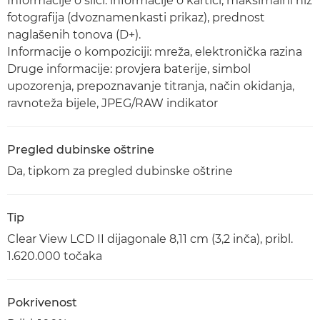
Informacije o slici: informacije o kartici, maksimalni niz
fotografija (dvoznamenkasti prikaz), prednost
naglašenih tonova (D+).
Informacije o kompoziciji: mreža, elektronička razina
Druge informacije: provjera baterije, simbol
upozorenja, prepoznavanje titranja, način okidanja,
ravnoteža bijele, JPEG/RAW indikator
Pregled dubinske oštrine
Da, tipkom za pregled dubinske oštrine
Tip
Clear View LCD II dijagonale 8,11 cm (3,2 inča), pribl.
1.620.000 točaka
Pokrivenost