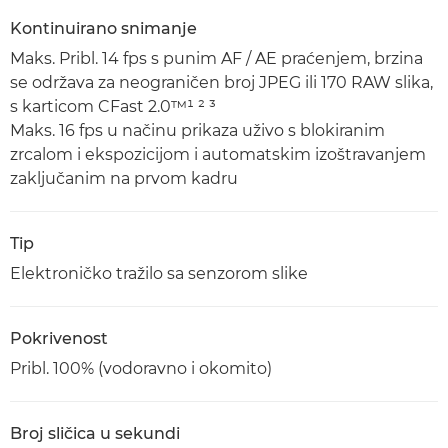
Kontinuirano snimanje
Maks. Pribl. 14 fps s punim AF / AE praćenjem, brzina
se održava za neograničen broj JPEG ili 170 RAW slika,
s karticom CFast 2.0™¹ ² ³
Maks. 16 fps u načinu prikaza uživo s blokiranim
zrcalom i ekspozicijom i automatskim izoštravanjem
zaključanim na prvom kadru
Tip
Elektroničko tražilo sa senzorom slike
Pokrivenost
Pribl. 100% (vodoravno i okomito)
Broj sličica u sekundi