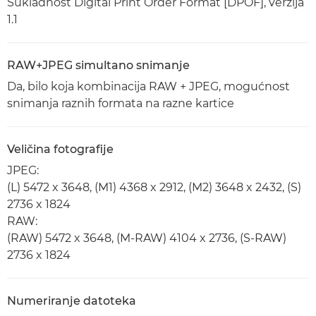
Sukladnost Digital Print Order Format [DPOF], verzija
1.1
RAW+JPEG simultano snimanje
Da, bilo koja kombinacija RAW + JPEG, mogućnost
snimanja raznih formata na razne kartice
Veličina fotografije
JPEG:
(L) 5472 x 3648, (M1) 4368 x 2912, (M2) 3648 x 2432, (S)
2736 x 1824
RAW:
(RAW) 5472 x 3648, (M-RAW) 4104 x 2736, (S-RAW)
2736 x 1824
Numeriranje datoteka