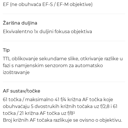
EF (ne obuhvaća EF-S / EF-M objektive)
Žarišna duljina
Ekvivalentno 1x duljini fokusa objektiva
Tip
TTL oblikovanje sekundarne slike, otkrivanje razlike u
fazi s namjenskim senzorom za automatsko
izoštravanje
AF sustav/točke
61 točka / maksimalno 41 f/4 križna AF točka koje
obuhvaćaju 5 dvostrukih križnih točaka uz f/2,8 i 61
točka / 21 križna AF točka uz f/8¹
Broj križnih AF točaka razlikuje se ovisno o objektivu.