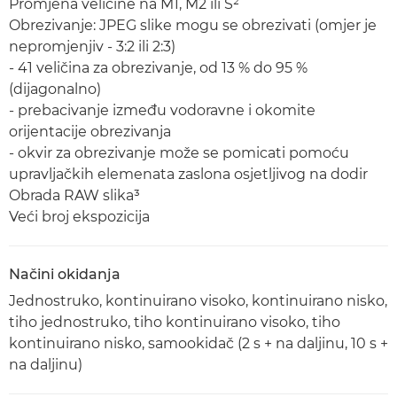
Promjena veličine na M1, M2 ili S²
Obrezivanje: JPEG slike mogu se obrezivati (omjer je
nepromjenjiv - 3:2 ili 2:3)
- 41 veličina za obrezivanje, od 13 % do 95 %
(dijagonalno)
- prebacivanje između vodoravne i okomite
orijentacije obrezivanja
- okvir za obrezivanje može se pomicati pomoću
upravljačkih elemenata zaslona osjetljivog na dodir
Obrada RAW slika³
Veći broj ekspozicija
Načini okidanja
Jednostruko, kontinuirano visoko, kontinuirano nisko,
tiho jednostruko, tiho kontinuirano visoko, tiho
kontinuirano nisko, samookidač (2 s + na daljinu, 10 s +
na daljinu)