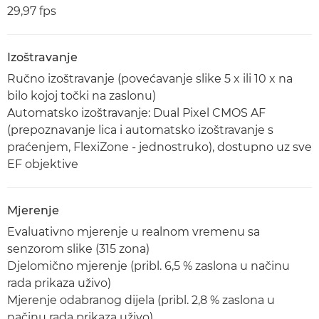
29,97 fps
Izoštravanje
Ručno izoštravanje (povećavanje slike 5 x ili 10 x na
bilo kojoj točki na zaslonu)
Automatsko izoštravanje: Dual Pixel CMOS AF
(prepoznavanje lica i automatsko izoštravanje s
praćenjem, FlexiZone - jednostruko), dostupno uz sve
EF objektive
Mjerenje
Evaluativno mjerenje u realnom vremenu sa
senzorom slike (315 zona)
Djelomično mjerenje (pribl. 6,5 % zaslona u načinu
rada prikaza uživo)
Mjerenje odabranog dijela (pribl. 2,8 % zaslona u
načinu rada prikaza uživo)