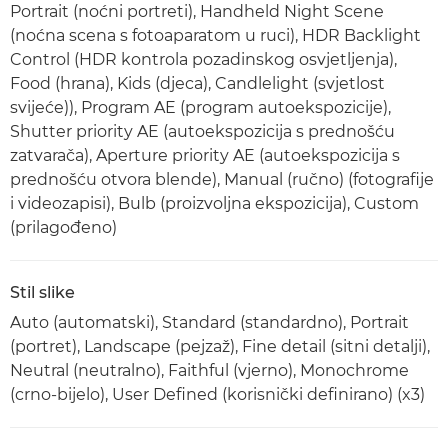
Portrait (noćni portreti), Handheld Night Scene
(noćna scena s fotoaparatom u ruci), HDR Backlight
Control (HDR kontrola pozadinskog osvjetljenja),
Food (hrana), Kids (djeca), Candlelight (svjetlost
svijeće)), Program AE (program autoekspozicije),
Shutter priority AE (autoekspozicija s prednošću
zatvarača), Aperture priority AE (autoekspozicija s
prednošću otvora blende), Manual (ručno) (fotografije
i videozapisi), Bulb (proizvoljna ekspozicija), Custom
(prilagođeno)
Stil slike
Auto (automatski), Standard (standardno), Portrait
(portret), Landscape (pejzaž), Fine detail (sitni detalji),
Neutral (neutralno), Faithful (vjerno), Monochrome
(crno-bijelo), User Defined (korisnički definirano) (x3)