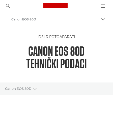
Canon Logo, back to ho
Canon EOS 80D
Uklju
Canon
DSLR FOTOAPARATI
CANON EOS 80D
TEHNIČKI PODACI
Canon EOS 80D
Toggle breadcrumbs
Pregled