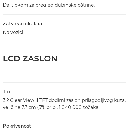
Da, tipkom za pregled dubinske oštrine.
Zatvarač okulara
Na vezici
LCD ZASLON
Tip
3:2 Clear View II TFT dodirni zaslon prilagodljivog kuta,
veličine 7,7 cm (3"), pribl. 1 040 000 točaka
Pokrivenost