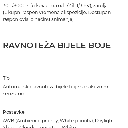
30-1/8000 s (u koracima od 1/2 ili 1/3 EV), žarulja
(Ukupni raspon vremena ekspozicije. Dostupan
raspon ovisi o načinu snimanja)
RAVNOTEŽA BIJELE BOJE
Tip
Automatska ravnoteža bijele boje sa slikovnim
senzorom
Postavke
AWB (Ambience priority, White priority), Daylight,
Shade, Cloudy, Tungsten, White