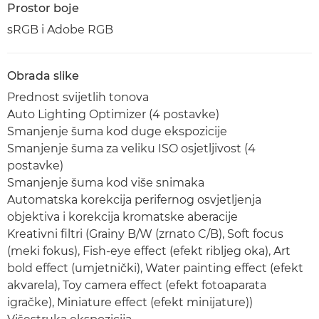
Prostor boje
sRGB i Adobe RGB
Obrada slike
Prednost svijetlih tonova
Auto Lighting Optimizer (4 postavke)
Smanjenje šuma kod duge ekspozicije
Smanjenje šuma za veliku ISO osjetljivost (4
postavke)
Smanjenje šuma kod više snimaka
Automatska korekcija perifernog osvjetljenja
objektiva i korekcija kromatske aberacije
Kreativni filtri (Grainy B/W (zrnato C/B), Soft focus
(meki fokus), Fish-eye effect (efekt ribljeg oka), Art
bold effect (umjetnički), Water painting effect (efekt
akvarela), Toy camera effect (efekt fotoaparata
igračke), Miniature effect (efekt minijature))