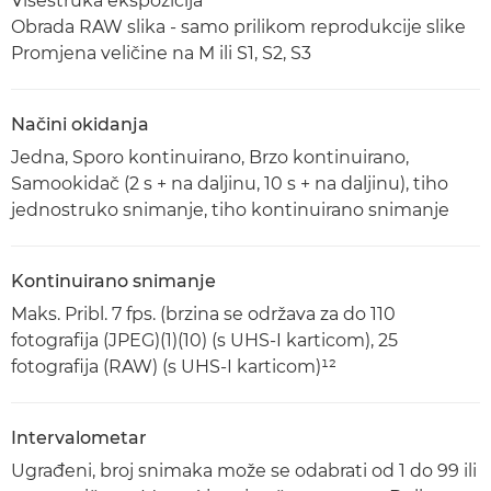
Višestruka ekspozicija
Obrada RAW slika - samo prilikom reprodukcije slike
Promjena veličine na M ili S1, S2, S3
Načini okidanja
Jedna, Sporo kontinuirano, Brzo kontinuirano,
Samookidač (2 s + na daljinu, 10 s + na daljinu), tiho
jednostruko snimanje, tiho kontinuirano snimanje
Kontinuirano snimanje
Maks. Pribl. 7 fps. (brzina se održava za do 110
fotografija (JPEG)(1)(10) (s UHS-I karticom), 25
fotografija (RAW) (s UHS-I karticom)¹²
Intervalometar
Ugrađeni, broj snimaka može se odabrati od 1 do 99 ili