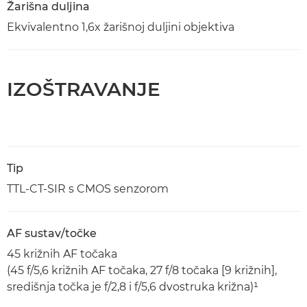
Žarišna duljina
Ekvivalentno 1,6x žarišnoj duljini objektiva
IZOŠTRAVANJE
Tip
TTL-CT-SIR s CMOS senzorom
AF sustav/točke
45 križnih AF točaka
(45 f/5,6 križnih AF točaka, 27 f/8 točaka [9 križnih],
središnja točka je f/2,8 i f/5,6 dvostruka križna)¹