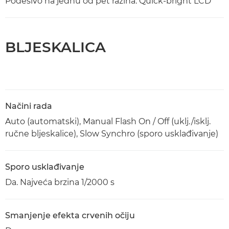
Podesivo na jednu od pet razina. Quick-bright LCD
BLJESKALICA
Načini rada
Auto (automatski), Manual Flash On / Off (uklj./isklj.
ručne bljeskalice), Slow Synchro (sporo usklađivanje)
Sporo usklađivanje
Da. Najveća brzina 1/2000 s
Smanjenje efekta crvenih očiju