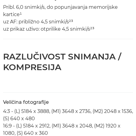
Pribl. 6,0 snimki/s, do popunjavanja memorijske
kartice¹
uz AF: približno 4,5 snimki/s²³
uz prikaz uživo: otprilike 4,5 snimki/s²³
RAZLUČIVOST SNIMANJA /
KOMPRESIJA
Veličina fotografije
4:3 - (L) 5184 x 3888, (M1) 3648 x 2736, (M2) 2048 x 1536,
(S) 640 x 480
16:9 - (L) 5184 x 2912, (M1) 3648 x 2048, (M2) 1920 x
1080, (S) 640 x 360