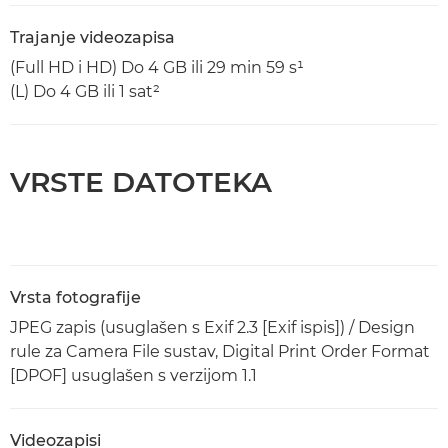
Trajanje videozapisa
(Full HD i HD) Do 4 GB ili 29 min 59 s¹
(L) Do 4 GB ili 1 sat²
VRSTE DATOTEKA
Vrsta fotografije
JPEG zapis (usuglašen s Exif 2.3 [Exif ispis]) / Design
rule za Camera File sustav, Digital Print Order Format
[DPOF] usuglašen s verzijom 1.1
Videozapisi