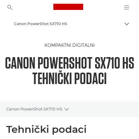
Canon Logo, back to ho
Canon PowerShot SX710 HS
Uklju
Canon
KOMPAKTNI DIGITALNI
CANON POWERSHOT SX710 HS
TEHNIČKI PODACI
Canon PowerShot SX710 HS
Toggle breadcrumbs
Pregled
Tehnički podaci