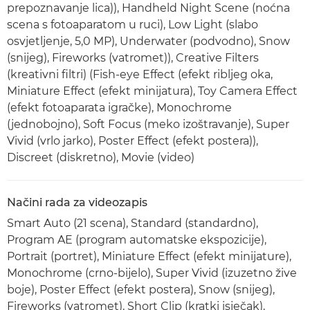
prepoznavanje lica)), Handheld Night Scene (noćna
scena s fotoaparatom u ruci), Low Light (slabo
osvjetljenje, 5,0 MP), Underwater (podvodno), Snow
(snijeg), Fireworks (vatromet)), Creative Filters
(kreativni filtri) (Fish-eye Effect (efekt ribljeg oka,
Miniature Effect (efekt minijatura), Toy Camera Effect
(efekt fotoaparata igračke), Monochrome
(jednobojno), Soft Focus (meko izoštravanje), Super
Vivid (vrlo jarko), Poster Effect (efekt postera)),
Discreet (diskretno), Movie (video)
Načini rada za videozapis
Smart Auto (21 scena), Standard (standardno),
Program AE (program automatske ekspozicije),
Portrait (portret), Miniature Effect (efekt minijature),
Monochrome (crno-bijelo), Super Vivid (izuzetno žive
boje), Poster Effect (efekt postera), Snow (snijeg),
Fireworks (vatromet), Short Clip (kratki isječak),