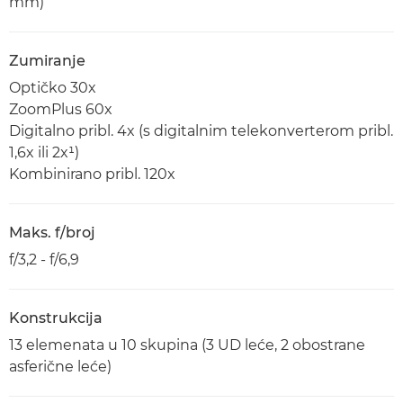
mm)
Zumiranje
Optičko 30x
ZoomPlus 60x
Digitalno pribl. 4x (s digitalnim telekonverterom pribl.
1,6x ili 2x¹)
Kombinirano pribl. 120x
Maks. f/broj
f/3,2 - f/6,9
Konstrukcija
13 elemenata u 10 skupina (3 UD leće, 2 obostrane
asferične leće)