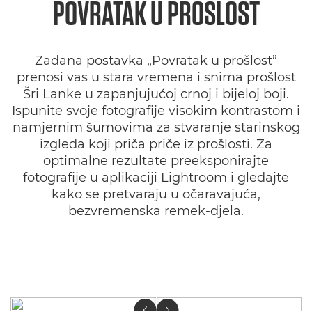
POVRATAK U PROŠLOST
KALIFORNIJSKI SNOVI
Zadana postavka „Povratak u prošlost”
PRAŠNJAVI DANI
prenosi vas u stara vremena i snima prošlost
Šri Lanke u zapanjujućoj crnoj i bijeloj boji.
ZAMRZIVAČ
Ispunite svoje fotografije visokim kontrastom i
namjernim šumovima za stvaranje starinskog
HODOČASNIK
izgleda koji priča priče iz prošlosti. Za
optimalne rezultate preeksponirajte
fotografije u aplikaciji Lightroom i gledajte
kako se pretvaraju u očaravajuća,
bezvremenska remek-djela.