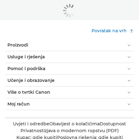
Povratak na vrh
Proizvodi
Usluge i rješenja
Pomoć i podrška
Učenje i obrazovanje
Više o tvrtki Canon
Moj račun
Uvjeti i odredbe
Obavijest o kolačićima
Dostupnost
Privatnost
Izjava o modernom ropstvu (PDF)
Kupac: gdje kupiti
Poslovna rješenja: gdje kupiti