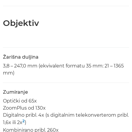
Objektiv
Žarišna duljina
3,8 – 247,0 mm (ekvivalent formatu 35 mm: 21 – 1365
mm)
Zumiranje
Optički od 65x
ZoomPlus od 130x
Digitalno pribl. 4x (s digitalnim telekonverterom pribl.
2
1,6x ili 2x
)
Kombinirano pribl. 260x