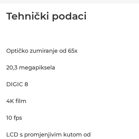
Pregled
Tehnički podaci
Tehnički podaci
Optičko zumiranje od 65x
20,3 megapiksela
DIGIC 8
4K film
10 fps
LCD s promjenjivim kutom od