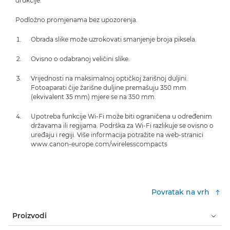
drukčije.
Podložno promjenama bez upozorenja.
Obrada slike može uzrokovati smanjenje broja piksela.
Ovisno o odabranoj veličini slike.
Vrijednosti na maksimalnoj optičkoj žarišnoj duljini.
Fotoaparati čije žarišne duljine premašuju 350 mm
(ekvivalent 35 mm) mjere se na 350 mm.
Upotreba funkcije Wi-Fi može biti ograničena u određenim
državama ili regijama. Podrška za Wi-Fi razlikuje se ovisno o
uređaju i regiji. Više informacija potražite na web-stranici
www.canon-europe.com/wirelesscompacts
Povratak na vrh
Proizvodi