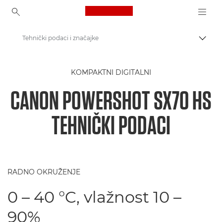
Canon Logo, back to ho
Tehnički podaci i značajke
Uklju
Canon
KOMPAKTNI DIGITALNI
Digitalni fotoaparati
CANON POWERSHOT SX70 HS
Fotoaparat PowerShot SX70 HS
TEHNIČKI PODACI
RADNO OKRUŽENJE
0 – 40 °C, vlažnost 10 –
90%