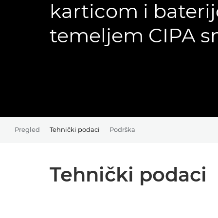
karticom i bateri
temeljem CIPA s
Pregled
Tehnički podaci
Podrška
Tehnički podaci