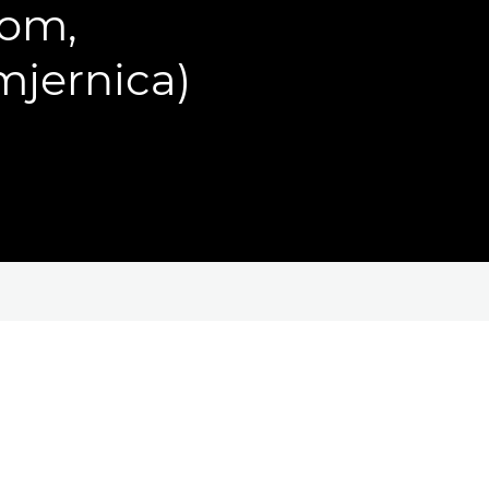
jom,
mjernica)