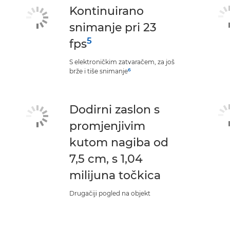
Kontinuirano
snimanje pri 23
5
fps
S elektroničkim zatvaračem, za još
6
brže i tiše snimanje
Dodirni zaslon s
promjenjivim
kutom nagiba od
7,5 cm, s 1,04
milijuna točkica
Drugačiji pogled na objekt