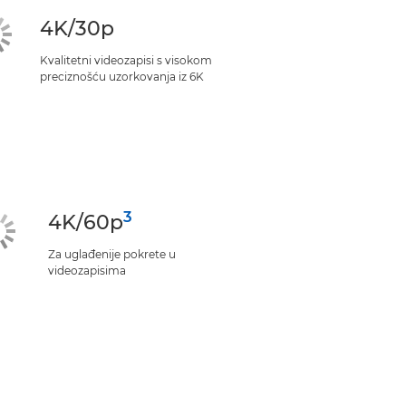
4K/30p
Kvalitetni videozapisi s visokom
preciznošću uzorkovanja iz 6K
3
4K/60p
Za uglađenije pokrete u
videozapisima