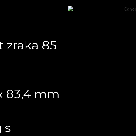
t zraka 85
8 x 83,4 mm
 s