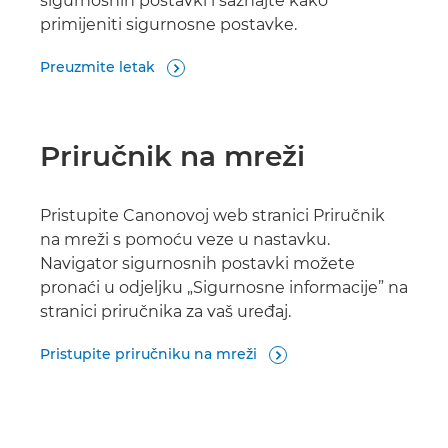
sigurnosnih postavki i saznajte kako
primijeniti sigurnosne postavke.
Preuzmite letak

Priručnik na mreži
Pristupite Canonovoj web stranici Priručnik
na mreži s pomoću veze u nastavku.
Navigator sigurnosnih postavki možete
pronaći u odjeljku „Sigurnosne informacije” na
stranici priručnika za vaš uređaj.
Pristupite priručniku na mreži
