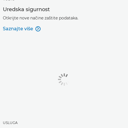
Uredska sigurnost
Otkrijte nove načine zaštite podataka.
Saznajte više

USLUGA