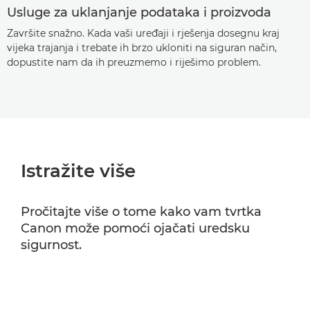
Usluge za uklanjanje podataka i proizvoda
Završite snažno. Kada vaši uređaji i rješenja dosegnu kraj
vijeka trajanja i trebate ih brzo ukloniti na siguran način,
dopustite nam da ih preuzmemo i riješimo problem.
Istražite više
Pročitajte više o tome kako vam tvrtka
Canon može pomoći ojačati uredsku
sigurnost.