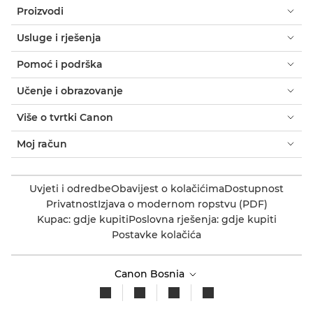
Proizvodi
Usluge i rješenja
Pomoć i podrška
Učenje i obrazovanje
Više o tvrtki Canon
Moj račun
Uvjeti i odredbe
Obavijest o kolačićima
Dostupnost
Privatnost
Izjava o modernom ropstvu (PDF)
Kupac: gdje kupiti
Poslovna rješenja: gdje kupiti
Postavke kolačića
Canon Bosnia