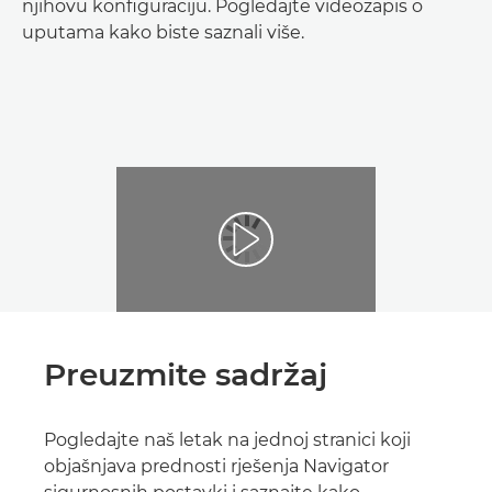
njihovu konfiguraciju. Pogledajte videozapis o
uputama kako biste saznali više.
Preuzmite sadržaj
Pogledajte naš letak na jednoj stranici koji
objašnjava prednosti rješenja Navigator