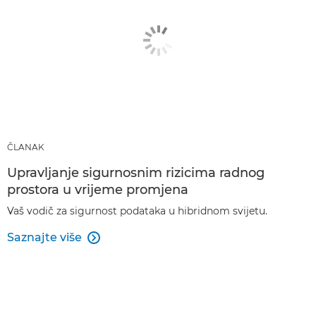
ČLANAK
Upravljanje sigurnosnim rizicima radnog
prostora u vrijeme promjena
Vaš vodič za sigurnost podataka u hibridnom svijetu.
Saznajte više
