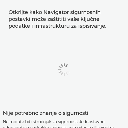
Otkrijte kako Navigator sigurnosnih
postavki može zaštititi vaše ključne
podatke i infrastrukturu za ispisivanje.
Nije potrebno znanje o sigurnosti
Ne morate biti stručnjak za sigurnost. Jednostavno
odgovorite na nekoliko jednostavnih pitanja i Navigator