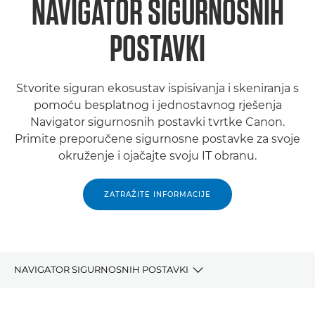
NAVIGATOR SIGURNOSNIH
POSTAVKI
Stvorite siguran ekosustav ispisivanja i skeniranja s
pomoću besplatnog i jednostavnog rješenja
Navigator sigurnosnih postavki tvrtke Canon.
Primite preporučene sigurnosne postavke za svoje
okruženje i ojačajte svoju IT obranu.
ZATRAŽITE INFORMACIJE
NAVIGATOR SIGURNOSNIH POSTAVKI
PREGLED