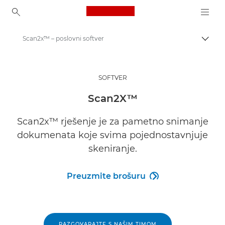
Canon Logo, back to ho
Scan2x™ – poslovni softver
Uklju
Canon
Rješenja i usluge
SOFTVER
Poslovni proizvodi
Scan2X™
Poslovni softver
Scan2x™ rješenje je za pametno snimanje
dokumenata koje svima pojednostavnjuje
skeniranje.
Preuzmite brošuru

Preuzmite brošuru
RAZGOVARAJTE S NAŠIM TIMOM