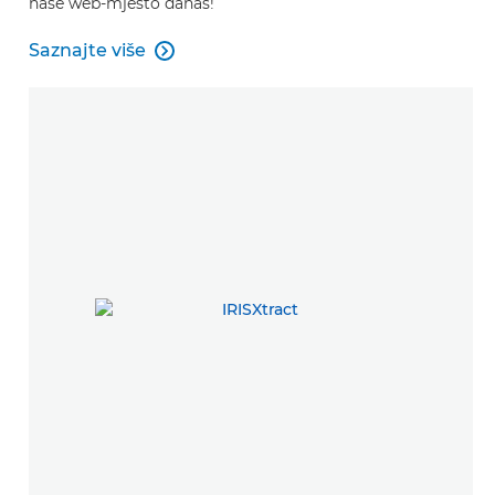
naše web-mjesto danas!
Saznajte više

Saznajte više