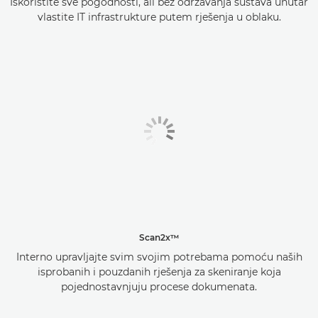
Iskoristite sve pogodnosti, ali bez održavanja sustava unutar
vlastite IT infrastrukture putem rješenja u oblaku.
Scan2x™
Interno upravljajte svim svojim potrebama pomoću naših
isprobanih i pouzdanih rješenja za skeniranje koja
pojednostavnjuju procese dokumenata.