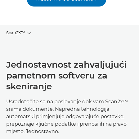
Scan2X™
Ključne prednosti
Jednostavnost zahvaljujući
Ključne značajke
pametnom softveru za
Povezani proizvodi i usluge
skeniranje
Usredotočite se na poslovanje dok vam Scan2x™
snima dokumente. Napredna tehnologija
automatski primjenjuje odgovarajuće postavke,
prepoznaje ključne podatke i prenosi ih na pravo
mjesto. Jednostavno.