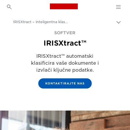
Canon Logo, back to h
IRISXtract – inteligentna klasifikacija dokumenata i izvlačenje podataka
Uklju
trag
Canon
SOFTVER
IRISXtract™
Rješenja i usluge
Poslovni proizvodi
IRISXtract™ automatski
klasificira vaše dokumente i
Poslovni softver
izvlači ključne podatke.
KONTAKTIRAJTE NAS