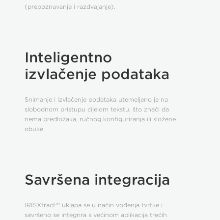
(prepoznavanje i razdvajanje).
Inteligentno
izvlačenje podataka
Snimanje i izvlačenje podataka utemeljeno je na
slobodnom pristupu cijelom tekstu, što znači da
nema predložaka, ručnog konfiguriranja ili složene
obuke.
Savršena integracija
IRISXtract™ uklapa se u način vođenja tvrtke i
savršeno se integrira s većinom aplikacija trećih