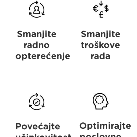
Benefits
Benefits
Smanjite
Smanjite
radno
troškove
opterećenje
rada
Benefits
Benefits
Optimirajte
Povećajte
poslovne