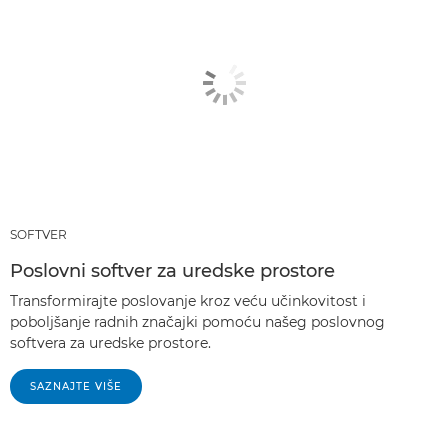
imageFORMULA DR-S150

imageFORMULA DR-M1060

SOFTVER
Poslovni softver za uredske prostore
Transformirajte poslovanje kroz veću učinkovitost i
poboljšanje radnih značajki pomoću našeg poslovnog
softvera za uredske prostore.
SAZNAJTE VIŠE