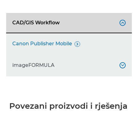
CAD/GIS Workflow

Canon Publisher Mobile

imageFORMULA

imageFORMULA R40

imageFORMULA DR-F120

Povezani proizvodi i rješenja
imageFORMULA DR-S130

imageFORMULA DR-6010C
