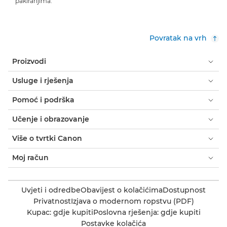
pakiranjima.
Povratak na vrh
Proizvodi
Usluge i rješenja
Pomoć i podrška
Učenje i obrazovanje
Više o tvrtki Canon
Moj račun
Uvjeti i odredbe
Obavijest o kolačićima
Dostupnost
Privatnost
Izjava o modernom ropstvu (PDF)
Kupac: gdje kupiti
Poslovna rješenja: gdje kupiti
Postavke kolačića