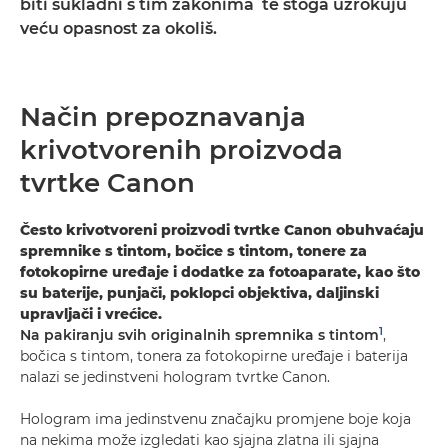
biti sukladni s tim zakonima te stoga uzrokuju
veću opasnost za okoliš.
Način prepoznavanja
krivotvorenih proizvoda
tvrtke Canon
Često krivotvoreni proizvodi tvrtke Canon obuhvaćaju
spremnike s tintom, bočice s tintom, tonere za
fotokopirne uređaje i dodatke za fotoaparate, kao što
su baterije, punjači, poklopci objektiva, daljinski
upravljači i vrećice.
1
Na pakiranju svih originalnih spremnika s tintom
,
bočica s tintom, tonera za fotokopirne uređaje i baterija
nalazi se jedinstveni hologram tvrtke Canon.
Hologram ima jedinstvenu značajku promjene boje koja
na nekima može izgledati kao sjajna zlatna ili sjajna