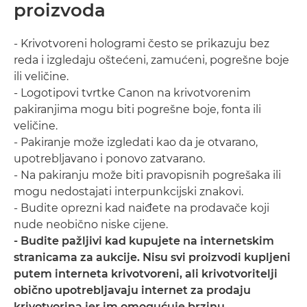
proizvoda
- Krivotvoreni hologrami često se prikazuju bez
reda i izgledaju oštećeni, zamućeni, pogrešne boje
ili veličine.
- Logotipovi tvrtke Canon na krivotvorenim
pakiranjima mogu biti pogrešne boje, fonta ili
veličine.
- Pakiranje može izgledati kao da je otvarano,
upotrebljavano i ponovo zatvarano.
- Na pakiranju može biti pravopisnih pogrešaka ili
mogu nedostajati interpunkcijski znakovi.
- Budite oprezni kad naiđete na prodavače koji
nude neobično niske cijene.
- Budite pažljivi kad kupujete na internetskim
stranicama za aukcije. Nisu svi proizvodi kupljeni
putem interneta krivotvoreni, ali krivotvoritelji
obično upotrebljavaju internet za prodaju
krivotvorina jer im omogućuje brzinu,