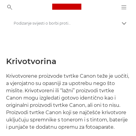
Canon Logo, back to ho
Podizanje svijesti o borbi protiv krivotvorenja
Uklju
Canon
O nama - Canon Bosna i Hercegovina
Krivotvorina
Krivotvorene proizvode tvrtke Canon teže je uočiti,
a vjerojatno su opasniji za upotrebu nego što
mislite. Krivotvoreni ili “lažni” proizvodi tvrtke
Canon mogu izgledati gotovo identično kao i
originalni proizvodi tvrtke Canon, ali oni to nisu.
Proizvodi tvrtke Canon koji se najčešće krivotvore
uključuju spremnike s tonerom i s tintom, baterije
i punjače te dodatnu opremu za fotoaparate.