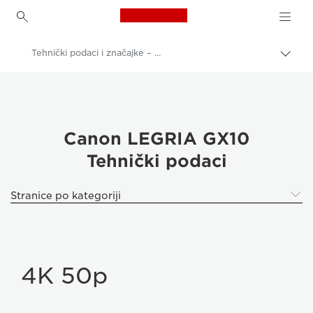
Canon Logo, back to h
Tehnički podaci i značajke – Canon LEGRIA GX10
Uklju
trag
Canon
Videokamere i kamkorderi
LEGRIA GX10
Canon LEGRIA GX10
Tehnički podaci
Stranice po kategoriji
4K 50p