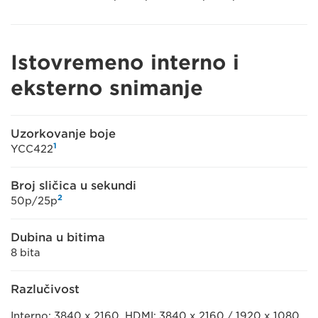
Istovremeno interno i
eksterno snimanje
Uzorkovanje boje
1
YCC422
Broj sličica u sekundi
2
50p/25p
Dubina u bitima
8 bita
Razlučivost
Interno: 3840 x 2160, HDMI: 3840 x 2160 / 1920 x 1080