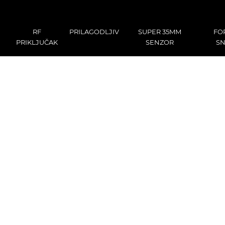
RF
PRILAGODLJIV
SUPER 35MM
FO
PRIKLJUČAK
SENZOR
SN