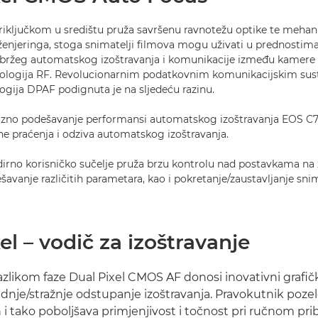
iključkom u središtu pruža savršenu ravnotežu optike te mehan
ženjeringa, stoga snimatelji filmova mogu uživati u prednostim
, bržeg automatskog izoštravanja i komunikacije između kamere i
logija RF. Revolucionarnim podatkovnim komunikacijskim su
ogija DPAF podignuta je na sljedeću razinu.
izno podešavanje performansi automatskog izoštravanja EOS 
ine praćenja i odziva automatskog izoštravanja.
irno korisničko sučelje pruža brzu kontrolu nad postavkama na 
vanje različitih parametara, kao i pokretanje/zaustavljanje sni
el – vodič za izoštravanje
azlikom faze Dual Pixel CMOS AF donosi inovativni grafičk
ednje/stražnje odstupanje izoštravanja. Pravokutnik pozel
 i tako poboljšava primjenjivost i točnost pri ručnom pri