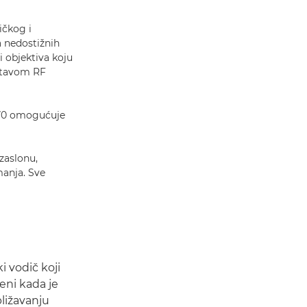
ičkog i
a nedostižnih
 objektiva koju
stavom RF
C70 omogućuje
zaslonu,
manja. Sve
i vodič koji
eni kada je
bližavanju