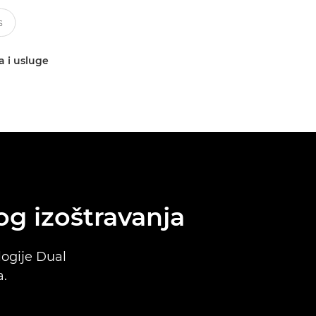
a i usluge
g izoštravanja
logije Dual
.