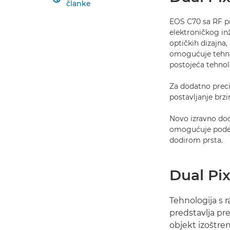
članke
EOS C70 sa RF pr
elektroničkog in
optičkih dizajna
omogućuje tehno
postojeća tehnol
Za dodatno prec
postavljanje brz
Novo izravno dod
omogućuje podeša
dodirom prsta.
Dual Pix
Tehnologija s r
predstavlja pr
objekt izoštren