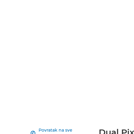
Dual Pi
Povratak na sve
