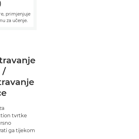
)
e, primjenjuje
u za učenje.
travanje
 /
travanje
ce
za
tion tvrtke
vrsno
rati ga tijekom