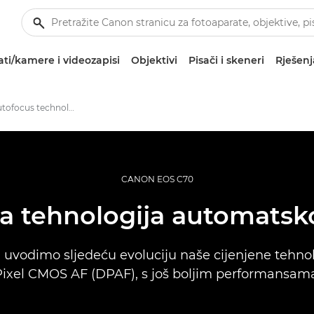
ti/kamere i videozapisi
Objektivi
Pisači i skeneri
Rješenj
Pioneering autofocus technology
CANON EOS C70
a tehnologija automatsko
uvodimo sljedeću evoluciju naše cijenjene tehno
Pixel CMOS AF (DPAF), s još boljim performansama