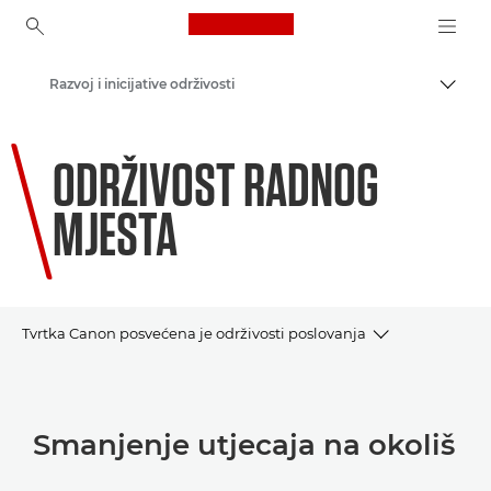
Canon Logo, back to ho
Razvoj i inicijative održivosti
Uklju
Canon
ODRŽIVOST RADNOG
MJESTA
Tvrtka Canon posvećena je održivosti poslovanja
SMANJENJE UTJECAJA
Smanjenje utjecaja na okoliš
EMISIJE TIJEKOM ŽIVOTNOG CIKLUSA