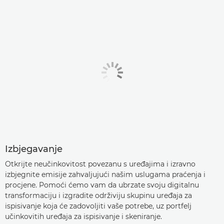
VIDEOZAPISI
BROŠURE
NAGRADE
Izbjegavanje
Otkrijte neučinkovitost povezanu s uređajima i izravno
izbjegnite emisije zahvaljujući našim uslugama praćenja i
procjene. Pomoći ćemo vam da ubrzate svoju digitalnu
transformaciju i izgradite održiviju skupinu uređaja za
ispisivanje koja će zadovoljiti vaše potrebe, uz portfelj
učinkovitih uređaja za ispisivanje i skeniranje.