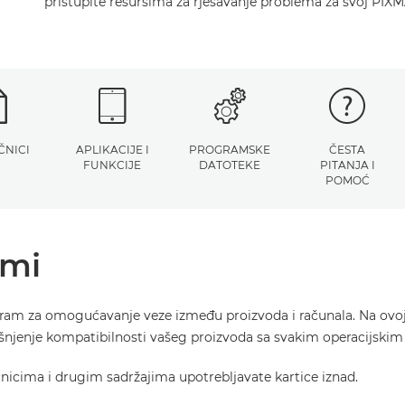
pristupite resursima za rješavanje problema za svoj PIXM
ČNICI
APLIKACIJE I
PROGRAMSKE
ČESTA
FUNKCIJE
DATOTEKE
PITANJA I
POMOĆ
ami
gram za omogućavanje veze između proizvoda i računala. Na ovoj
ašnjenje kompatibilnosti vašeg proizvoda sa svakim operacijski
učnicima i drugim sadržajima upotrebljavate kartice iznad.