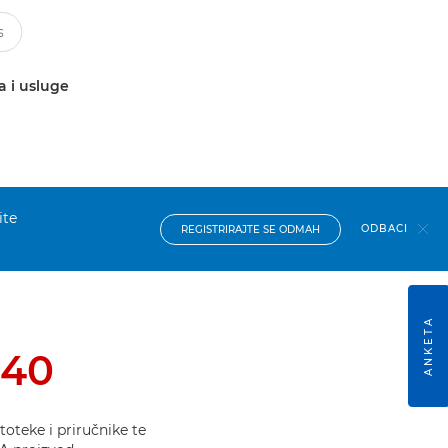
a i usluge
ite
ODBACI
REGISTRIRAJTE SE ODMAH
ANKETA
140
oteke i priručnike te