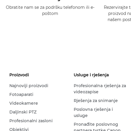
Obratite nam se za podršku telefonom ili e-
Rezervirajte t
poštom
proizvod na
našem postu
Proizvodi
Usluge i rješenja
Najnoviji proizvodi
Profesionalna rješenja za
videozapise
Fotoaparati
Rješenja za snimanje
Videokamere
Poslovna rješenja i
Daljinski PTZ
usluge
Profesionalni zasloni
Pronađite poslovnog
Objektivi
partnera tvrtke Canon