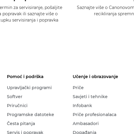
ermin za servisiranje, pošaljite
Saznajte više o Canonovo
 popravak ili saznajte više o
recikliranja spremn
pku servisiranja i popravka
Pomoć i podrška
Učenje i obrazovanje
Upravljački programi
Priče
Softver
Savjeti i tehnike
Priručnici
Infobank
Programske datoteke
Priče profesionalaca
Česta pitanja
Ambasadori
Servis i popravak
Događanja