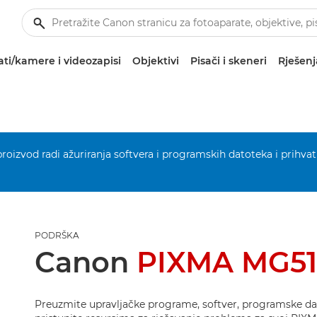
ti/kamere i videozapisi
Objektivi
Pisači i skeneri
Rješenj
 proizvod radi ažuriranja softvera i programskih datoteka i prihvat
PODRŠKA
Canon
PIXMA MG5
Preuzmite upravljačke programe, softver, programske dat