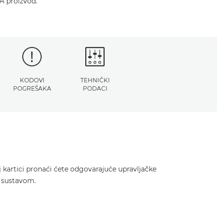
A proizvod.
KODOVI
TEHNIČKI
POGREŠAKA
PODACI
 kartici pronaći ćete odgovarajuće upravljačke
m sustavom.