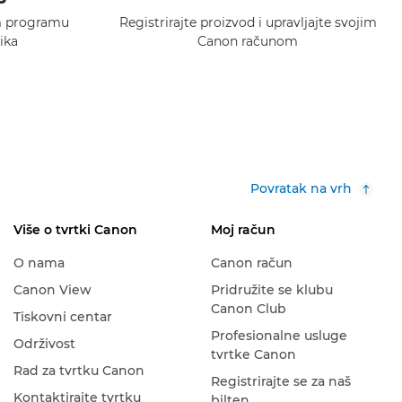
m programu
Registrirajte proizvod i upravljajte svojim
ika
Canon računom
Povratak na vrh
Više o tvrtki Canon
Moj račun
O nama
Canon račun
Canon View
Pridružite se klubu
Canon Club
Tiskovni centar
Profesionalne usluge
Održivost
tvrtke Canon
Rad za tvrtku Canon
Registrirajte se za naš
Kontaktirajte tvrtku
bilten