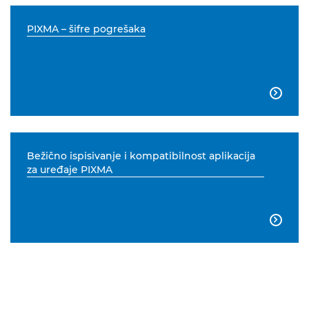
PIXMA – šifre pogrešaka

Bežično ispisivanje i kompatibilnost aplikacija
za uređaje PIXMA
