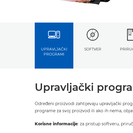
UPRAVLJAČKI
SOFTVER
PRIRU
PROGRAMI
Upravljački progr
Određeni proizvodi zahtijevaju upravljački pro
programe za svoj proizvod ili ako ih nema, obj
Korisne informacije
: za pristup softveru, prir