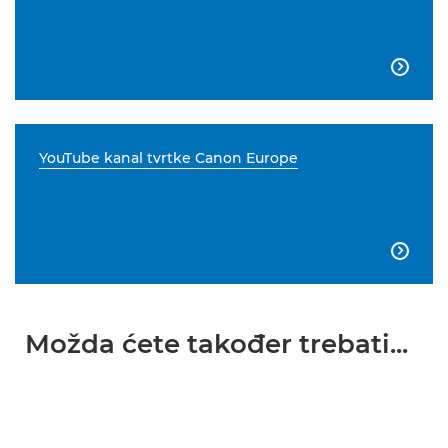

YouTube kanal tvrtke Canon Europe

Možda ćete također trebati...