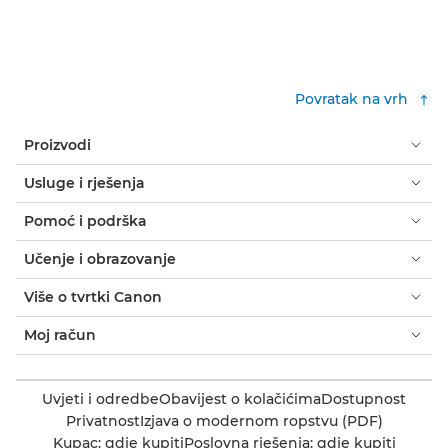
Povratak na vrh
Proizvodi
Usluge i rješenja
Pomoć i podrška
Učenje i obrazovanje
Više o tvrtki Canon
Moj račun
Uvjeti i odredbe
Obavijest o kolačićima
Dostupnost
Privatnost
Izjava o modernom ropstvu (PDF)
Kupac: gdje kupiti
Poslovna rješenja: gdje kupiti