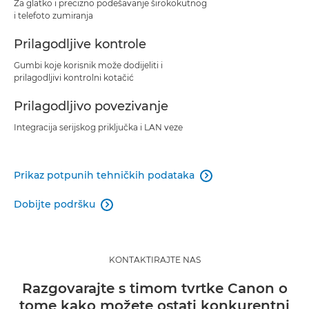
Za glatko i precizno podešavanje širokokutnog
i telefoto zumiranja
Prilagodljive kontrole
Gumbi koje korisnik može dodijeliti i
prilagodljivi kontrolni kotačić
Prilagodljivo povezivanje
Integracija serijskog priključka i LAN veze
Prikaz potpunih tehničkih podataka

Dobijte podršku

KONTAKTIRAJTE NAS
Razgovarajte s timom tvrtke Canon o
tome kako možete ostati konkurentni