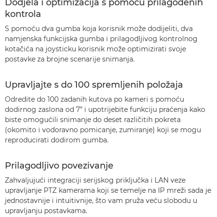
Dodjela i optimizacija s pomoću prilagođenih
kontrola
S pomoću dva gumba koja korisnik može dodijeliti, dva
namjenska funkcijska gumba i prilagodljivog kontrolnog
kotačića na joysticku korisnik može optimizirati svoje
postavke za brojne scenarije snimanja.
Upravljajte s do 100 spremljenih položaja
Odredite do 100 zadanih kutova po kameri s pomoću
dodirnog zaslona od 7” i upotrijebite funkciju praćenja kako
biste omogućili snimanje do deset različitih pokreta
(okomito i vodoravno pomicanje, zumiranje) koji se mogu
reproducirati dodirom gumba.
Prilagodljivo povezivanje
Zahvaljujući integraciji serijskog priključka i LAN veze
upravljanje PTZ kamerama koji se temelje na IP mreži sada je
jednostavnije i intuitivnije, što vam pruža veću slobodu u
upravljanju postavkama.