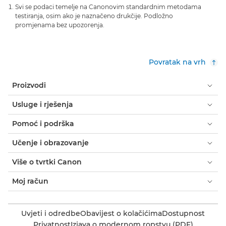
Svi se podaci temelje na Canonovim standardnim metodama
testiranja, osim ako je naznačeno drukčije. Podložno
promjenama bez upozorenja.
Povratak na vrh
Proizvodi
Usluge i rješenja
Pomoć i podrška
Učenje i obrazovanje
Više o tvrtki Canon
Moj račun
Uvjeti i odredbe
Obavijest o kolačićima
Dostupnost
Privatnost
Izjava o modernom ropstvu (PDF)