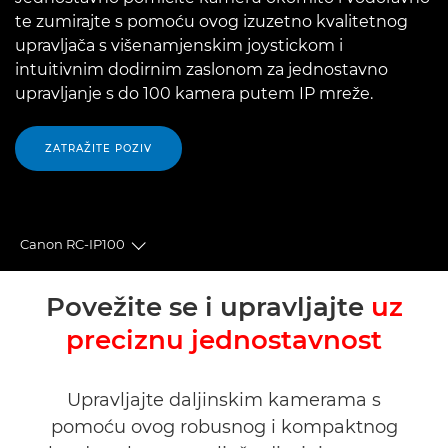
te zumirajte s pomoću ovog izuzetno kvalitetnog
upravljača s višenamjenskim joystickom i
intuitivnim dodirnim zaslonom za jednostavno
upravljanje s do 100 kamera putem IP mreže.
ZATRAŽITE POZIV
Canon RC-IP100
Toggle breadcrumbs
Pregled
Povežite se i upravljajte
uz
preciznu jednostavnost
Tehnički podaci
Podrška
Upravljajte daljinskim kamerama s
pomoću ovog robusnog i kompaktnog