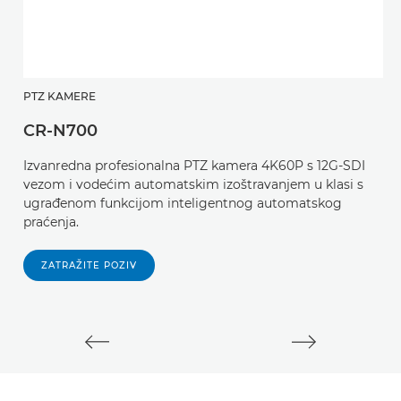
PTZ KAMERE
P
CR-N700
C
Izvanredna profesionalna PTZ kamera 4K60P s 12G-SDI
U
vezom i vodećim automatskim izoštravanjem u klasi s
s
ugrađenom funkcijom inteligentnog automatskog
u
praćenja.
p
be
ZATRAŽITE POZIV