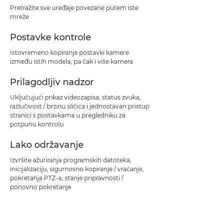
Pretražite sve uređaje povezane putem iste
mreže
Postavke kontrole
Istovremeno kopiranje postavki kamere
između istih modela, pa čak i više kamera
Prilagodljiv nadzor
Uključujući prikaz videozapisa, status zvuka,
razlučivost / brzinu sličica i jednostavan pristup
stranici s postavkama u pregledniku za
potpunu kontrolu
Lako održavanje
Izvršite ažuriranja programskih datoteka,
inicijalizaciju, sigurnosno kopiranje / vraćanje,
pokretanja PTZ-a, stanje pripravnosti /
ponovno pokretanje