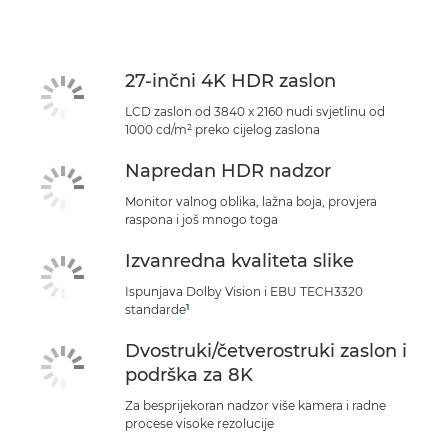
Tehnički podaci
Podrška
27-inčni 4K HDR zaslon
LCD zaslon od 3840 x 2160 nudi svjetlinu od
1000 cd/m² preko cijelog zaslona
Napredan HDR nadzor
Monitor valnog oblika, lažna boja, provjera
raspona i još mnogo toga
Izvanredna kvaliteta slike
Ispunjava Dolby Vision i EBU TECH3320
1
standarde
Dvostruki/četverostruki zaslon i
podrška za 8K
Za besprijekoran nadzor više kamera i radne
procese visoke rezolucije