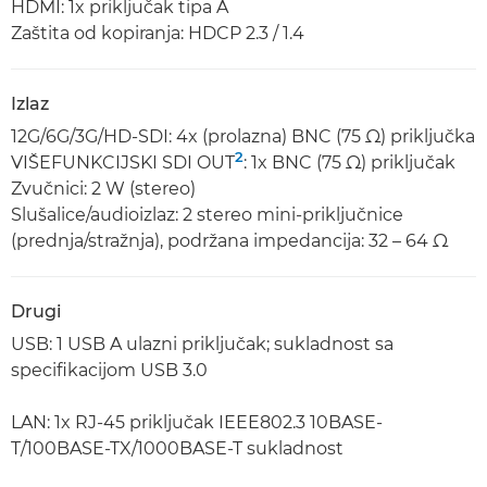
HDMI: 1x priključak tipa A
Zaštita od kopiranja: HDCP 2.3 / 1.4
Izlaz
12G/6G/3G/HD-SDI: 4x (prolazna) BNC (75 Ω) priključka
2
VIŠEFUNKCIJSKI SDI OUT
: 1x BNC (75 Ω) priključak
Zvučnici: 2 W (stereo)
Slušalice/audioizlaz: 2 stereo mini-priključnice
(prednja/stražnja), podržana impedancija: 32 – 64 Ω
Drugi
USB: 1 USB A ulazni priključak; sukladnost sa
specifikacijom USB 3.0
LAN: 1x RJ-45 priključak IEEE802.3 10BASE-
T/100BASE-TX/1000BASE-T sukladnost