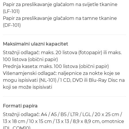
Papir za preslikavanje glačalom na svijetle tkanine
(LF-101)
Papir za preslikavanje glačalom na tamne tkanine
(DF-101)
Maksimalni ulazni kapacitet
Stražnji odlagač: maks. 20 listova (fotopapir) ili maks.
100 listova (obični papir)
Prednja kaseta: maks. 100 listova (obični papir)
Višenamjenski odlagač: naljepnice za nokte koje se
mogu ispisivati (NL-101) / 1 CD, DVD ili Blu-Ray Disc na
koji se može ispisivati
Formati papira
Stražnji odlagač: A4 / A5 / B5 / LTR / LGL / 20 x 25 cm /
13 x 18 cm / 10 x 15 cm / 13 x 13 / 8,9 x 8,9 cm, omotnice
(DL, COM10)