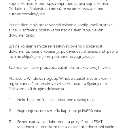
koje se koriste, modu ispisivanja i tipu papira koji se koristi.
Podatke o učinkovitosti potražite na adresi www.canon-
europe.com/ink/yield
Brzina skeniranja može varirati ovisno o konfiguraciji sustava,
sučelju, softveru, postavkama načina skeniranja, veličini
dokumenta itd.
Brzina kopiranja može se razlikovati ovisno o složenosti
dokumenta, načinu kopiranja, pokrivenosti stranice, vrsti papira
itd. i ne uključuje vrijeme potrebno za zagrijavanje.
Sve marke i nazivi proizvoda zaštitni su znakovi svojih tvrtki.
Microsoft, Windows i logotip Windows zaštitni su znakovi ili
registrirani zaštitni znakovi tvrtke Microsoft u Sjedinjenim
Državama i/ili drugim državama.
Neke boje možda nisu dostupne u vašoj regiji.
Najmanji razmak između kapi tinte je 1/4800 inča
Brzine ispisivanja dokumenata prosječne su ESAT
vrijednosti u uredskom testu za zadani jednostrani način