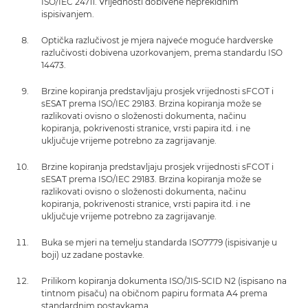
ISO/IEC 24711. Vrijednosti dobivene neprekidnim
ispisivanjem.
Optička razlučivost je mjera najveće moguće hardverske
razlučivosti dobivena uzorkovanjem, prema standardu ISO
14473.
Brzine kopiranja predstavljaju prosjek vrijednosti sFCOT i
sESAT prema ISO/IEC 29183. Brzina kopiranja može se
razlikovati ovisno o složenosti dokumenta, načinu
kopiranja, pokrivenosti stranice, vrsti papira itd. i ne
uključuje vrijeme potrebno za zagrijavanje.
Brzine kopiranja predstavljaju prosjek vrijednosti sFCOT i
sESAT prema ISO/IEC 29183. Brzina kopiranja može se
razlikovati ovisno o složenosti dokumenta, načinu
kopiranja, pokrivenosti stranice, vrsti papira itd. i ne
uključuje vrijeme potrebno za zagrijavanje.
Buka se mjeri na temelju standarda ISO7779 (ispisivanje u
boji) uz zadane postavke.
Prilikom kopiranja dokumenta ISO/JIS-SCID N2 (ispisano na
tintnom pisaču) na običnom papiru formata A4 prema
standardnim postavkama.