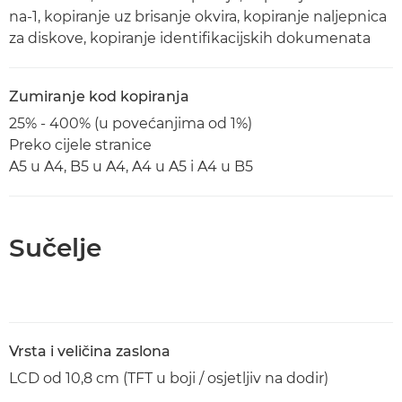
na-1, kopiranje uz brisanje okvira, kopiranje naljepnica
za diskove, kopiranje identifikacijskih dokumenata
Zumiranje kod kopiranja
25% - 400% (u povećanjima od 1%)
Preko cijele stranice
A5 u A4, B5 u A4, A4 u A5 i A4 u B5
Sučelje
Vrsta i veličina zaslona
LCD od 10,8 cm (TFT u boji / osjetljiv na dodir)