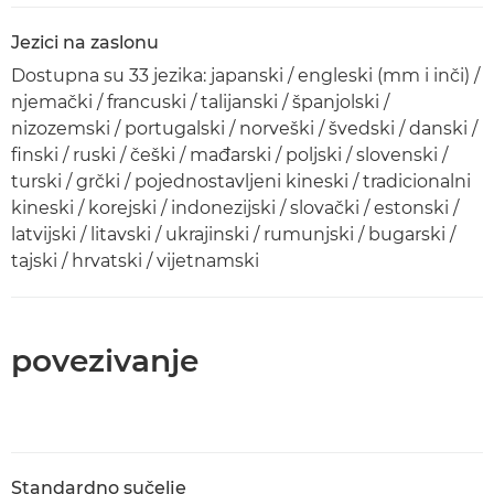
Jezici na zaslonu
Dostupna su 33 jezika: japanski / engleski (mm i inči) /
njemački / francuski / talijanski / španjolski /
nizozemski / portugalski / norveški / švedski / danski /
finski / ruski / češki / mađarski / poljski / slovenski /
turski / grčki / pojednostavljeni kineski / tradicionalni
kineski / korejski / indonezijski / slovački / estonski /
latvijski / litavski / ukrajinski / rumunjski / bugarski /
tajski / hrvatski / vijetnamski
povezivanje
Standardno sučelje