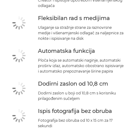
Creator i ispisujte upotrebom višenamjenskog
odlagača
Fleksibilan rad s medijima
Ulaganje sa stražnje strane za raznovrsne
medije i višenamjenski odlagač za naljepnice za
nokte i ispisivanje na disk
Automatska funkcija
Ploča koja se automatski naginje, automatski
proširiv izlaz, automatsko obostrano ispisivanje
i automatsko prepoznavanje širine papira
Dodirni zaslon od 10,8 cm
Dodirni zaslon u boji od 10,8 cm s korisniku
prilagođenim sučeljem
Ispis fotografija bez obruba
Fotografija bez obruba od 10 x 15 cm za 17
sekundi