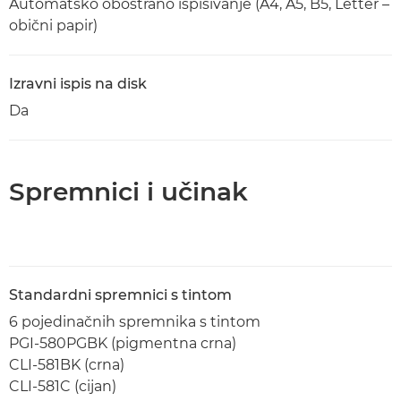
Automatsko obostrano ispisivanje (A4, A5, B5, Letter –
obični papir)
Izravni ispis na disk
Da
Spremnici i učinak
Standardni spremnici s tintom
6 pojedinačnih spremnika s tintom
PGI-580PGBK (pigmentna crna)
CLI-581BK (crna)
CLI-581C (cijan)