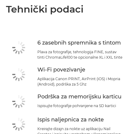
Pregled
Tehnički podaci
Tehnički podaci
Podrška
6 zasebnih spremnika s tintom
KUPITE TINTU
Plava za fotografije, tehnologija FINE, sustav
tinti ChromaLife100 te opcionalne XL i XXL tinte
Wi-Fi povezivanje
Aplikacija Canon PRINT, AirPrint (iOS) i Mopria
(Android), podrška za 5 Ghz
Podrška za memorijsku karticu
Ispisujte fotografije pohranjene na SD kartici
Ispis naljepnica za nokte
Kreirajte dizajn za nokte uz aplikaciju Nail