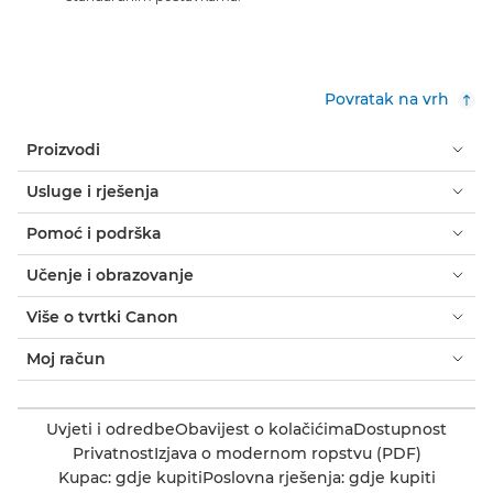
Povratak na vrh
Proizvodi
Usluge i rješenja
Pomoć i podrška
Učenje i obrazovanje
Više o tvrtki Canon
Moj račun
Uvjeti i odredbe
Obavijest o kolačićima
Dostupnost
Privatnost
Izjava o modernom ropstvu (PDF)
Kupac: gdje kupiti
Poslovna rješenja: gdje kupiti