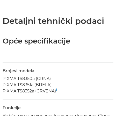
Detaljni tehnički podaci
Opće specifikacije
Brojevi modela
PIXMA TS8350a (CRNA)
PIXMA TS8351a (BIJELA)
1
PIXMA TS8352a (CRVENA)
Funkcije
Bežična veza, ispisivanje, kopiranje, skeniranje, Cloud