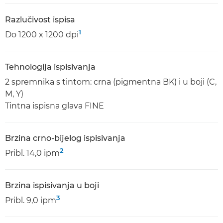
Razlučivost ispisa
1
Do 1200 x 1200 dpi
Tehnologija ispisivanja
2 spremnika s tintom: crna (pigmentna BK) i u boji (C,
M, Y)
Tintna ispisna glava FINE
Brzina crno-bijelog ispisivanja
2
Pribl. 14,0 ipm
Brzina ispisivanja u boji
3
Pribl. 9,0 ipm