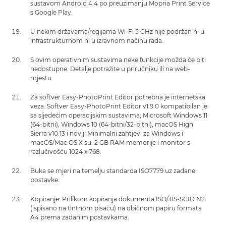
sustavom Android 4.4 po preuzimanju Mopria Print Service
s Google Play.
U nekim državama/regijama Wi-Fi 5 GHz nije podržan ni u
infrastrukturnom ni u izravnom načinu rada.
S ovim operativnim sustavima neke funkcije možda će biti
nedostupne. Detalje potražite u priručniku ili na web-
mjestu.
Za softver Easy-PhotoPrint Editor potrebna je internetska
veza. Softver Easy-PhotoPrint Editor v1.9.0 kompatibilan je
sa sljedećim operacijskim sustavima; Microsoft Windows 11
(64-bitni), Windows 10 (64-bitni/32-bitni), macOS High
Sierra v10.13 i noviji Minimalni zahtjevi za Windows i
macOS/Mac OS X su: 2 GB RAM memorije i monitor s
razlučivošću 1024 x 768.
Buka se mjeri na temelju standarda ISO7779 uz zadane
postavke.
Kopiranje: Prilikom kopiranja dokumenta ISO/JIS-SCID N2
(ispisano na tintnom pisaču) na običnom papiru formata
A4 prema zadanim postavkama.