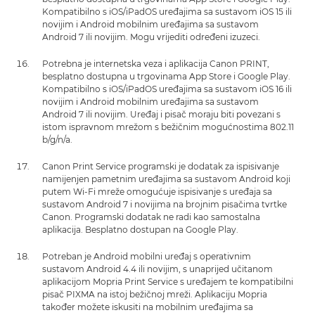
Kompatibilno s iOS/iPadOS uređajima sa sustavom iOS 15 ili
novijim i Android mobilnim uređajima sa sustavom
Android 7 ili novijim. Mogu vrijediti određeni izuzeci.
Potrebna je internetska veza i aplikacija Canon PRINT,
besplatno dostupna u trgovinama App Store i Google Play.
Kompatibilno s iOS/iPadOS uređajima sa sustavom iOS 16 ili
novijim i Android mobilnim uređajima sa sustavom
Android 7 ili novijim. Uređaj i pisač moraju biti povezani s
istom ispravnom mrežom s bežičnim mogućnostima 802.11
b/g/n/a.
Canon Print Service programski je dodatak za ispisivanje
namijenjen pametnim uređajima sa sustavom Android koji
putem Wi-Fi mreže omogućuje ispisivanje s uređaja sa
sustavom Android 7 i novijima na brojnim pisačima tvrtke
Canon. Programski dodatak ne radi kao samostalna
aplikacija. Besplatno dostupan na Google Play.
Potreban je Android mobilni uređaj s operativnim
sustavom Android 4.4 ili novijim, s unaprijed učitanom
aplikacijom Mopria Print Service s uređajem te kompatibilni
pisač PIXMA na istoj bežičnoj mreži. Aplikaciju Mopria
također možete iskusiti na mobilnim uređajima sa