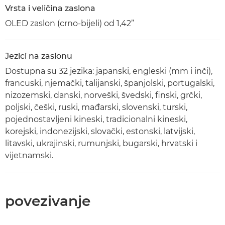
Vrsta i veličina zaslona
OLED zaslon (crno-bijeli) od 1,42”
Jezici na zaslonu
Dostupna su 32 jezika: japanski, engleski (mm i inči),
francuski, njemački, talijanski, španjolski, portugalski,
nizozemski, danski, norveški, švedski, finski, grčki,
poljski, češki, ruski, mađarski, slovenski, turski,
pojednostavljeni kineski, tradicionalni kineski,
korejski, indonezijski, slovački, estonski, latvijski,
litavski, ukrajinski, rumunjski, bugarski, hrvatski i
vijetnamski.
povezivanje