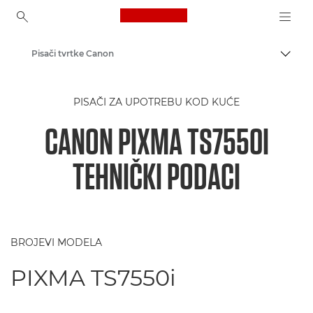
Canon Logo, back to ho
Pisači tvrtke Canon
Uklju
Canon
PISAČI ZA UPOTREBU KOD KUĆE
CANON PIXMA TS7550I
TEHNIČKI PODACI
BROJEVI MODELA
PIXMA TS7550i