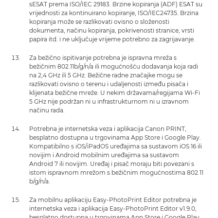
sESAT prema ISO/IEC 29183. Brzine kopiranja (ADF) ESAT su
vrijednosti za kontinuirano kopiranje, ISO/IEC24735. Brzina
kopiranja može se razlikovati ovisno o složenosti
dokumenta, načinu kopiranja, pokrivenosti stranice, vrsti
papira itd. i ne uključuje vrijeme potrebno za zagrijavanje.
Za bežično ispitivanje potrebna je ispravna mreža s
bežičnim 802.11b/g/n/a ili mogućnošću dodavanja koja radi
na 2,4 GHz ili 5 GHz. Bežične radne značajke mogu se
razlikovati ovisno o terenu i udaljenosti između pisača i
klijenata bežične mreže. U nekim državama/regijama Wi-Fi
5 GHz nije podržan ni u infrastrukturnom ni u izravnom
načinu rada.
Potrebna je internetska veza i aplikacija Canon PRINT,
besplatno dostupna u trgovinama App Store i Google Play.
Kompatibilno s iOS/iPadOS uređajima sa sustavom iOS 16 ili
novijim i Android mobilnim uređajima sa sustavom
Android 7 ili novijim. Uređaj i pisač moraju biti povezani s
istom ispravnom mrežom s bežičnim mogućnostima 802.11
b/g/n/a.
Za mobilnu aplikaciju Easy-PhotoPrint Editor potrebna je
internetska veza i aplikacija Easy-PhotoPrint Editor v1.9.0,
besplatno dostupna u trgovinama App Store i Google Play.