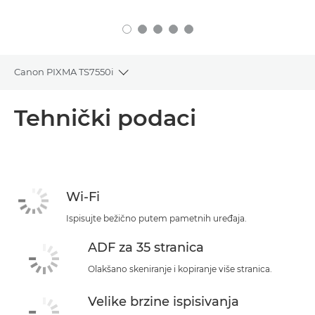
Canon PIXMA TS7550i
Toggle breadcrumbs
Pregled
Tehnički podaci
Tehnički podaci
Podrška
Wi-Fi
Ispisujte bežično putem pametnih uređaja.
ADF za 35 stranica
Olakšano skeniranje i kopiranje više stranica.
Velike brzine ispisivanja