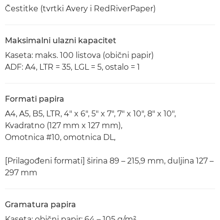
Čestitke (tvrtki Avery i RedRiverPaper)
Maksimalni ulazni kapacitet
Kaseta: maks. 100 listova (obični papir)
ADF: A4, LTR = 35, LGL = 5, ostalo = 1
Formati papira
A4, A5, B5, LTR, 4" x 6", 5" x 7", 7" x 10", 8" x 10",
Kvadratno (127 mm x 127 mm),
Omotnica #10, omotnica DL,
[Prilagođeni formati] širina 89 – 215,9 mm, duljina 127 –
297 mm
Gramatura papira
Kaseta: obični papir: 64 – 105 g/m²