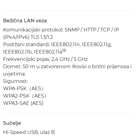
Bežična LAN veza
Komunikacijski protokol: SNMP / HTTP / TCP / IP
(IPv4/IPv6) TLS 1.3/1.2
Podržani standardi: IEEE802.11n, IEEE802.11g,
13
IEEE802.11b, IEEE802.11a
Frekvencijski pojas: 2,4 GHz / 5 GHz
Domet: 50 m u zatvorenom ※ovisi o brzini prijenosa i
uvjetima
Sigurnost:
WPA-PSK（AES）
WPA2-PSK（AES）
WPA3-SAE (AES)
Sučelje
Hi-Speed USB, ulaz B