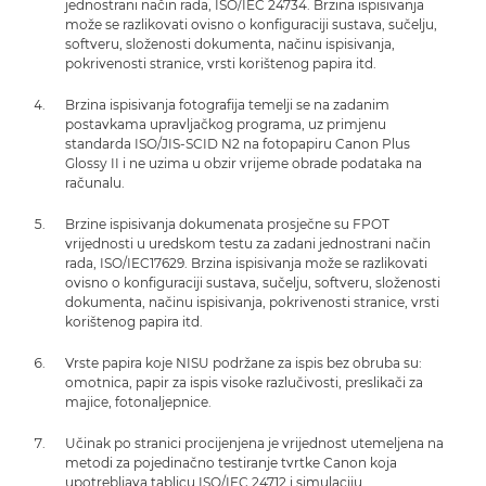
jednostrani način rada, ISO/IEC 24734. Brzina ispisivanja
može se razlikovati ovisno o konfiguraciji sustava, sučelju,
softveru, složenosti dokumenta, načinu ispisivanja,
pokrivenosti stranice, vrsti korištenog papira itd.
Brzina ispisivanja fotografija temelji se na zadanim
postavkama upravljačkog programa, uz primjenu
standarda ISO/JIS-SCID N2 na fotopapiru Canon Plus
Glossy II i ne uzima u obzir vrijeme obrade podataka na
računalu.
Brzine ispisivanja dokumenata prosječne su FPOT
vrijednosti u uredskom testu za zadani jednostrani način
rada, ISO/IEC17629. Brzina ispisivanja može se razlikovati
ovisno o konfiguraciji sustava, sučelju, softveru, složenosti
dokumenta, načinu ispisivanja, pokrivenosti stranice, vrsti
korištenog papira itd.
Vrste papira koje NISU podržane za ispis bez obruba su:
omotnica, papir za ispis visoke razlučivosti, preslikači za
majice, fotonaljepnice.
Učinak po stranici procijenjena je vrijednost utemeljena na
metodi za pojedinačno testiranje tvrtke Canon koja
upotrebljava tablicu ISO/IEC 24712 i simulaciju