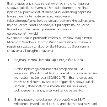
Brzina ispisivanja može se razlikovati ovisno o konfiguraciji
sustava, sučelju, softveru, složenosti dokumenta, načinu
ispisivanja, pokrivenosti stranice, vrsti korištenog papira itd.
Iskoristivost tinte može se razlikovati ovisno o
tekstu/fotografijama koje se ispisuju, softverskim aplikacijama
koje se koriste, modu ispisivanja i tipu papira koji se koristi.
Podatke o učinkovitosti potražite na www.canon-
europe.com/ink/yield
Sve marke i nazivi proizvoda zaštitni su znakovi svojih tvrtki.
Microsoft, Windows i logotip Windows zaštitni su znakovi ili
registrirani zaštitni znakovi tvrtke Microsoft u Sjedinjenim
Državama i/ili drugim državama.
Najmanji razmak između kapi tinte je 1/1200 inča.
Brzine ispisivanja dokumenata prosječne su ESAT
vrijednosti (Word, Excel, PDF) u uredskom testu za zadani
jednostrani način rada, ISO/IEC 24734. Brzina ispisivanja
može se razlikovati ovisno o konfiguraciji sustava, sučelju,
softveru, složenosti dokumenta, načinu ispisivanja,
pokrivenosti stranice, vrsti korištenog papira itd.
Brzine ispisivanja dokumenata prosječne su ESAT
vrijednosti (Word, Excel, PDF) u uredskom testu za zadani