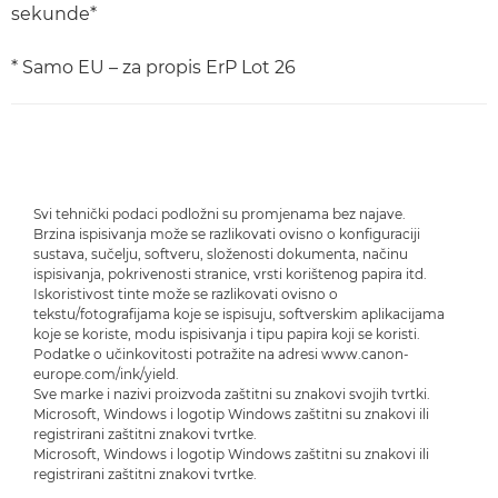
sekunde*
* Samo EU – za propis ErP Lot 26
Svi tehnički podaci podložni su promjenama bez najave.
Brzina ispisivanja može se razlikovati ovisno o konfiguraciji
sustava, sučelju, softveru, složenosti dokumenta, načinu
ispisivanja, pokrivenosti stranice, vrsti korištenog papira itd.
Iskoristivost tinte može se razlikovati ovisno o
tekstu/fotografijama koje se ispisuju, softverskim aplikacijama
koje se koriste, modu ispisivanja i tipu papira koji se koristi.
Podatke o učinkovitosti potražite na adresi www.canon-
europe.com/ink/yield.
Sve marke i nazivi proizvoda zaštitni su znakovi svojih tvrtki.
Microsoft, Windows i logotip Windows zaštitni su znakovi ili
registrirani zaštitni znakovi tvrtke.
Microsoft, Windows i logotip Windows zaštitni su znakovi ili
registrirani zaštitni znakovi tvrtke.