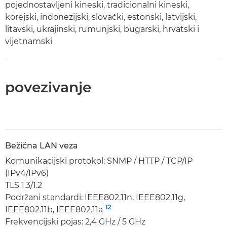
pojednostavljeni kineski, tradicionalni kineski,
korejski, indonezijski, slovački, estonski, latvijski,
litavski, ukrajinski, rumunjski, bugarski, hrvatski i
vijetnamski
povezivanje
Bežična LAN veza
Komunikacijski protokol: SNMP / HTTP / TCP/IP
(IPv4/IPv6)
TLS 1.3/1.2
Podržani standardi: IEEE802.11n, IEEE802.11g,
12
IEEE802.11b, IEEE802.11a
Frekvencijski pojas: 2,4 GHz / 5 GHz