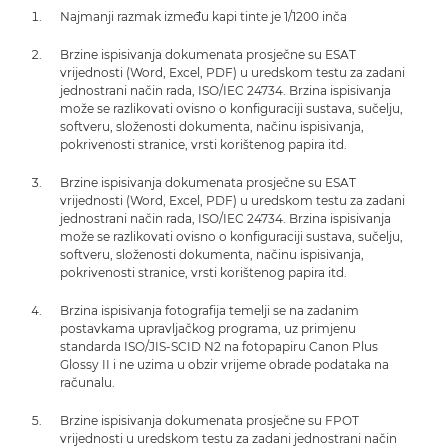
Najmanji razmak između kapi tinte je 1/1200 inča
Brzine ispisivanja dokumenata prosječne su ESAT
vrijednosti (Word, Excel, PDF) u uredskom testu za zadani
jednostrani način rada, ISO/IEC 24734. Brzina ispisivanja
može se razlikovati ovisno o konfiguraciji sustava, sučelju,
softveru, složenosti dokumenta, načinu ispisivanja,
pokrivenosti stranice, vrsti korištenog papira itd.
Brzine ispisivanja dokumenata prosječne su ESAT
vrijednosti (Word, Excel, PDF) u uredskom testu za zadani
jednostrani način rada, ISO/IEC 24734. Brzina ispisivanja
može se razlikovati ovisno o konfiguraciji sustava, sučelju,
softveru, složenosti dokumenta, načinu ispisivanja,
pokrivenosti stranice, vrsti korištenog papira itd.
Brzina ispisivanja fotografija temelji se na zadanim
postavkama upravljačkog programa, uz primjenu
standarda ISO/JIS-SCID N2 na fotopapiru Canon Plus
Glossy II i ne uzima u obzir vrijeme obrade podataka na
računalu.
Brzine ispisivanja dokumenata prosječne su FPOT
vrijednosti u uredskom testu za zadani jednostrani način