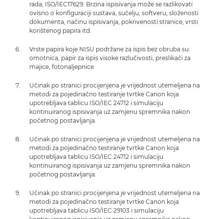
rada, ISO/IEC17629. Brzina ispisivanja može se razlikovati
ovisno o konfiguraciji sustava, sučelju, softveru, složenosti
dokumenta, načinu ispisivanja, pokrivenosti stranice, vrsti
korištenog papira itd.
Vrste papira koje NISU podržane za ispis bez obruba su:
omotnica, papir za ispis visoke razlučivosti, preslikači za
majice, fotonaljepnice
Učinak po stranici procijenjena je vrijednost utemeljena na
metodi za pojedinačno testiranje tvrtke Canon koja
upotrebljava tablicu ISO/IEC 24712 i simulaciju
kontinuiranog ispisivanja uz zamjenu spremnika nakon
početnog postavljanja.
Učinak po stranici procijenjena je vrijednost utemeljena na
metodi za pojedinačno testiranje tvrtke Canon koja
upotrebljava tablicu ISO/IEC 24712 i simulaciju
kontinuiranog ispisivanja uz zamjenu spremnika nakon
početnog postavljanja.
Učinak po stranici procijenjena je vrijednost utemeljena na
metodi za pojedinačno testiranje tvrtke Canon koja
upotrebljava tablicu ISO/IEC 29103 i simulaciju