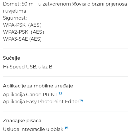
Domet: 50 m u zatvorenom ※ovisi o brzini prijenosa
i uvjetima
Sigurnost:
WPA-PSK（AES）
WPA2-PSK（AES）
WPA3-SAE (AES)
Sučelje
Hi-Speed USB, ulaz B
Aplikacije za mobilne uređaje
13
Aplikacija Canon PRINT
14
Aplikacija Easy PhotoPrint Editor
Značajke pisača
15
Usluga integracije u oblak