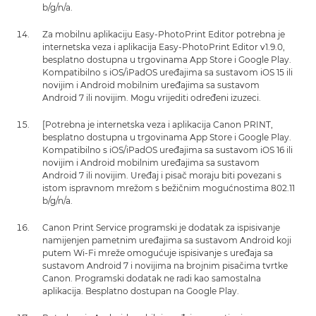
b/g/n/a.
Za mobilnu aplikaciju Easy-PhotoPrint Editor potrebna je
internetska veza i aplikacija Easy-PhotoPrint Editor v1.9.0,
besplatno dostupna u trgovinama App Store i Google Play.
Kompatibilno s iOS/iPadOS uređajima sa sustavom iOS 15 ili
novijim i Android mobilnim uređajima sa sustavom
Android 7 ili novijim. Mogu vrijediti određeni izuzeci.
[Potrebna je internetska veza i aplikacija Canon PRINT,
besplatno dostupna u trgovinama App Store i Google Play.
Kompatibilno s iOS/iPadOS uređajima sa sustavom iOS 16 ili
novijim i Android mobilnim uređajima sa sustavom
Android 7 ili novijim. Uređaj i pisač moraju biti povezani s
istom ispravnom mrežom s bežičnim mogućnostima 802.11
b/g/n/a.
Canon Print Service programski je dodatak za ispisivanje
namijenjen pametnim uređajima sa sustavom Android koji
putem Wi-Fi mreže omogućuje ispisivanje s uređaja sa
sustavom Android 7 i novijima na brojnim pisačima tvrtke
Canon. Programski dodatak ne radi kao samostalna
aplikacija. Besplatno dostupan na Google Play.