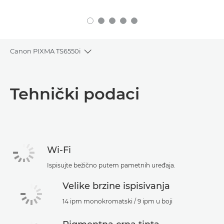
Canon PIXMA TS6550i
Toggle breadcrumbs
Pregled
Tehnički podaci
Tehnički podaci
Podrška
Wi-Fi
Ispisujte bežično putem pametnih uređaja.
Velike brzine ispisivanja
14 ipm monokromatski / 9 ipm u boji