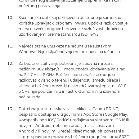
kontinuiranog ispisivanja uz zamjenu spremnika nakon
početnog postavljanja.
Skeniranje u optičkoj razlučivosti dostupno je samo kad
koristite upravljački program TWAIN. Optička razlučivost je
mjera najveće moguće hardverske razlučivosti dobivena
uzorkovanjem, prema standardu ISO 14473.
Najveća brzina USB veze na računalu sa sustavom
Windows. Nije uključeno vrijeme prijenosa na računalo.
Za bežično ispitivanje potrebna je ispravna mreža s
bežičnim 802.11b/g/n/a ili mogućnošću dodavanja koja radi
na 2,4 GHz ili 5 GHz. Bežične radne značajke mogu se
razlikovati ovisno o terenu i udaljenosti između pisača i
klijenata bežične mreže. U nekim državama/regijama Wi-Fi
5 GHz nije podržan ni u infrastrukturnom ni u izravnom
načinu rada.
Potrebna je internetska veza i aplikacija Canon PRINT,
besplatno dostupna u trgovinama App Store i Google Play.
Kompatibilno s iOS/iPadOS uređajima sa sustavom iOS 16 ili
novijim i Android mobilnim uređajima sa sustavom
Android 7 ili novijim. Uređaj i pisač moraju biti povezani s
istom ispravnom mrežom s bežičnim mogućnostima 802.11