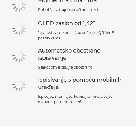
Pigmentna crna tinta
Poboljšana trajnost i oštrina teksta
OLED zaslon od 1,42”
Jednostavno korisničko sučelje s QR Wi-Fi
postavkama
Automatsko obostrano
ispisivanje
S lakoćom ispisujte obostrano
Ispisivanje s pomoću mobilnih
uređaja
Ispisujte, skenirajte, kopirajte i pristupajte
oblaku s pametnih uređaja