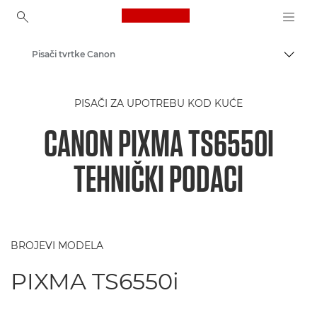
Canon Logo, back to ho
Pisači tvrtke Canon
Uklju
Canon
PISAČI ZA UPOTREBU KOD KUĆE
CANON PIXMA TS6550I
TEHNIČKI PODACI
BROJEVI MODELA
PIXMA TS6550i