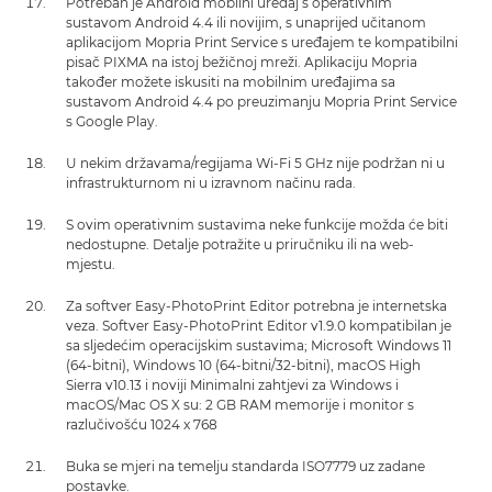
Potreban je Android mobilni uređaj s operativnim
sustavom Android 4.4 ili novijim, s unaprijed učitanom
aplikacijom Mopria Print Service s uređajem te kompatibilni
pisač PIXMA na istoj bežičnoj mreži. Aplikaciju Mopria
također možete iskusiti na mobilnim uređajima sa
sustavom Android 4.4 po preuzimanju Mopria Print Service
s Google Play.
U nekim državama/regijama Wi-Fi 5 GHz nije podržan ni u
infrastrukturnom ni u izravnom načinu rada.
S ovim operativnim sustavima neke funkcije možda će biti
nedostupne. Detalje potražite u priručniku ili na web-
mjestu.
Za softver Easy-PhotoPrint Editor potrebna je internetska
veza. Softver Easy-PhotoPrint Editor v1.9.0 kompatibilan je
sa sljedećim operacijskim sustavima; Microsoft Windows 11
(64-bitni), Windows 10 (64-bitni/32-bitni), macOS High
Sierra v10.13 i noviji Minimalni zahtjevi za Windows i
macOS/Mac OS X su: 2 GB RAM memorije i monitor s
razlučivošću 1024 x 768
Buka se mjeri na temelju standarda ISO7779 uz zadane
postavke.