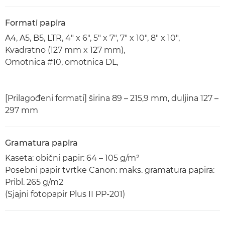
Formati papira
A4, A5, B5, LTR, 4" x 6", 5" x 7", 7" x 10", 8" x 10",
Kvadratno (127 mm x 127 mm),
Omotnica #10, omotnica DL,
[Prilagođeni formati] širina 89 – 215,9 mm, duljina 127 –
297 mm
Gramatura papira
Kaseta: obični papir: 64 – 105 g/m²
Posebni papir tvrtke Canon: maks. gramatura papira:
Pribl. 265 g/m2
(Sjajni fotopapir Plus II PP-201)