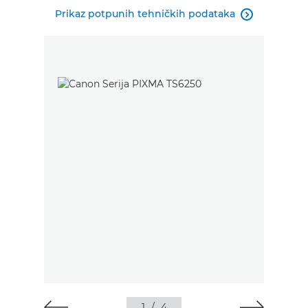
Prikaz potpunih tehničkih podataka

1
/
4