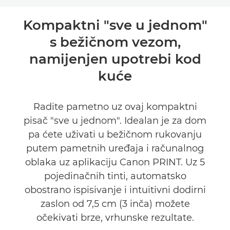
Pregled
Kompaktni "sve u jednom"
s bežičnom vezom,
Tehnički podaci
namijenjen upotrebi kod
Podrška
kuće
KUPITE TINTU
Radite pametno uz ovaj kompaktni
pisač "sve u jednom". Idealan je za dom
pa ćete uživati u bežičnom rukovanju
putem pametnih uređaja i računalnog
oblaka uz aplikaciju Canon PRINT. Uz 5
pojedinačnih tinti, automatsko
obostrano ispisivanje i intuitivni dodirni
zaslon od 7,5 cm (3 inča) možete
očekivati brze, vrhunske rezultate.