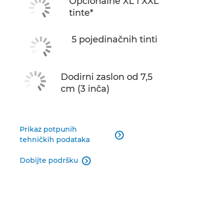
Opcionalne XL i XXL
tinte*
5 pojedinačnih tinti
Dodirni zaslon od 7,5
cm (3 inča)
Prikaz potpunih

tehničkih podataka
Dobijte podršku
