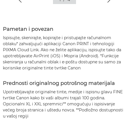
Pametan i povezan
Ispisujte, skenirajte, kopirajte i pristupajte računalnom
oblaku* zahvaljujući aplikaciji Canon PRINT i tehnologiji
PIXMA Cloud Link. Ako ne želite aplikaciju, ispisujte tako da
upotrebljavate AirPrint (iOS) i Mopria (Android).
*Funkcije
skeniranja u računalni oblak i e-poštu dostupne su samo za
korisnike originalne tinte tvrtke Canon
Prednosti originalnog potrošnog materijala
Upotrebljavajte originalne tinte, medije i ispisnu glavu FINE
tvrtke Canon kako bi vaši albumi trajali 100 godina.
Opcionalni XL i XXL spremnici** omogućuju i ispisivanje
većeg broja stranica i uštedu novca.
**Podložno dostupnosti
u vašoj regiji