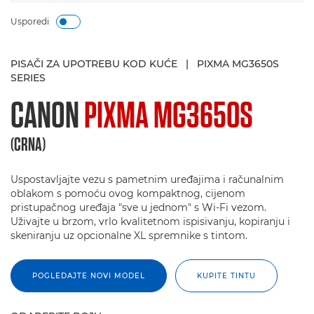
Usporedi
PISAČI ZA UPOTREBU KOD KUĆE
|
PIXMA MG3650S
SERIES
CANON
PIXMA MG3650S
(CRNA)
Uspostavljajte vezu s pametnim uređajima i računalnim
oblakom s pomoću ovog kompaktnog, cijenom
pristupačnog uređaja "sve u jednom" s Wi-Fi vezom.
Uživajte u brzom, vrlo kvalitetnom ispisivanju, kopiranju i
skeniranju uz opcionalne XL spremnike s tintom.
POGLEDAJTE NOVI MODEL
KUPITE TINTU