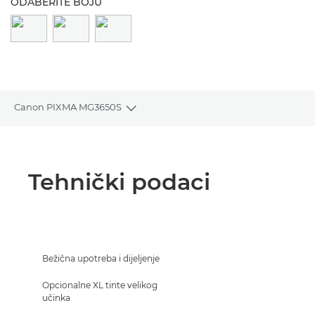
ODABERITE BOJU
Canon PIXMA MG3650S
Toggle breadcrumbs
Pregled
Tehnički podaci
Tehnički podaci
Podrška
KUPITE TINTU
Bežična upotreba i dijeljenje
Opcionalne XL tinte velikog
učinka