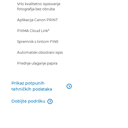
Vrlo kvalitetno ispisivanje
fotografija bez obruba
Aplikacija Canon PRINT
PIXMA Cloud Link*
Spremnik s tintom FINE
Automatski obostrani ispis
Prednje ulaganje papira
Prikaz potpunih

tehničkih podataka
Dobijte podršku
