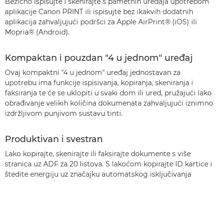
Bežično ispisujte i skenirajte s pametnih uređaja upotrebom
aplikacije Canon PRINT ili ispisujte bez ikakvih dodatnih
aplikacija zahvaljujući podršci za Apple AirPrint® (iOS) ili
Mopria® (Android).
Kompaktan i pouzdan "4 u jednom" uređaj
Ovaj kompaktni "4 u jednom" uređaj jednostavan za
upotrebu ima funkcije ispisivanja, kopiranja, skeniranja i
faksiranja te će se uklopiti u svaki dom ili ured, pružajući lako
obrađivanje velikih količina dokumenata zahvaljujući iznimno
izdržljivom punjivom sustavu tinti.
Produktivan i svestran
Lako kopirajte, skenirajte ili faksirajte dokumente s više
stranica uz ADF za 20 listova. S lakoćom kopirajte ID kartice i
štedite energiju uz značajku automatskog isključivanja