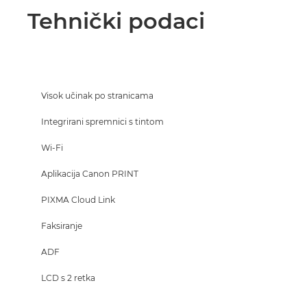
Tehnički podaci
Visok učinak po stranicama
Integrirani spremnici s tintom
Wi-Fi
Aplikacija Canon PRINT
PIXMA Cloud Link
Faksiranje
ADF
LCD s 2 retka