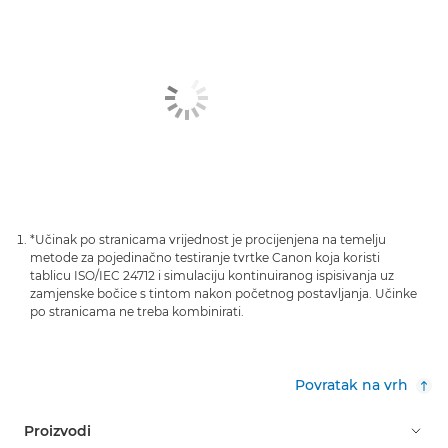
*Učinak po stranicama vrijednost je procijenjena na temelju
metode za pojedinačno testiranje tvrtke Canon koja koristi
tablicu ISO/IEC 24712 i simulaciju kontinuiranog ispisivanja uz
zamjenske bočice s tintom nakon početnog postavljanja. Učinke
po stranicama ne treba kombinirati.
Povratak na vrh
Proizvodi