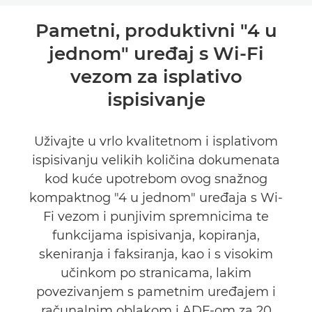
Pregled
Pametni, produktivni "4 u
jednom" uređaj s Wi-Fi
Tehnički podaci
vezom za isplativo
Podrška
ispisivanje
KUPITE TINTU
Uživajte u vrlo kvalitetnom i isplativom
ispisivanju velikih količina dokumenata
kod kuće upotrebom ovog snažnog
kompaktnog "4 u jednom" uređaja s Wi-
Fi vezom i punjivim spremnicima te
funkcijama ispisivanja, kopiranja,
skeniranja i faksiranja, kao i s visokim
učinkom po stranicama, lakim
povezivanjem s pametnim uređajem i
računalnim oblakom i ADF-om za 20