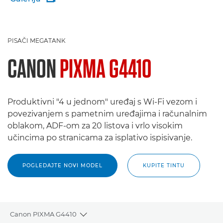
PISAČI MEGATANK
CANON
PIXMA G4410
Produktivni "4 u jednom" uređaj s Wi-Fi vezom i
povezivanjem s pametnim uređajima i računalnim
oblakom, ADF-om za 20 listova i vrlo visokim
učincima po stranicama za isplativo ispisivanje.
POGLEDAJTE NOVI MODEL
KUPITE TINTU
Canon PIXMA G4410
Toggle breadcrumbs