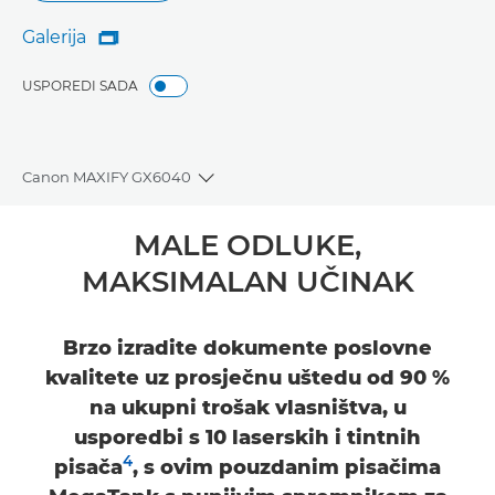
Galerija

Galerija
USPOREDI SADA
Canon MAXIFY GX6040
Toggle breadcrumbs
Pregled
MALE ODLUKE,
MAKSIMALAN UČINAK
Tehnički podaci
Podrška
Brzo izradite dokumente poslovne
kvalitete uz prosječnu uštedu od 90 %
KUPITE TINTU
na ukupni trošak vlasništva, u
usporedbi s 10 laserskih i tintnih
4
pisača
, s ovim pouzdanim pisačima