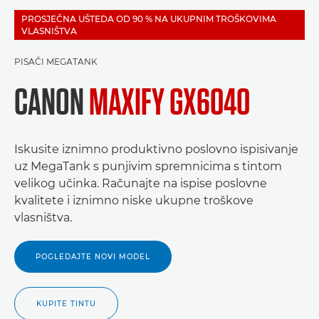
PROSJEČNA UŠTEDA OD 90 % NA UKUPNIM TROŠKOVIMA
VLASNIŠTVA
PISAČI MEGATANK
CANON
MAXIFY GX6040
Iskusite iznimno produktivno poslovno ispisivanje
uz MegaTank s punjivim spremnicima s tintom
velikog učinka. Računajte na ispise poslovne
kvalitete i iznimno niske ukupne troškove
vlasništva.
POGLEDAJTE NOVI MODEL
KUPITE TINTU