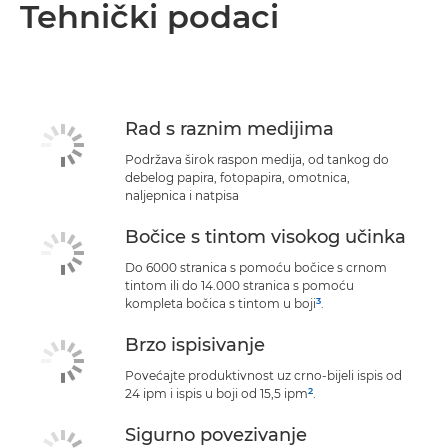
Tehnički podaci
Rad s raznim medijima
Podržava širok raspon medija, od tankog do
debelog papira, fotopapira, omotnica,
naljepnica i natpisa
Bočice s tintom visokog učinka
Do 6000 stranica s pomoću bočice s crnom
tintom ili do 14.000 stranica s pomoću
3
kompleta bočica s tintom u boji
.
Brzo ispisivanje
Povećajte produktivnost uz crno-bijeli ispis od
2
24 ipm i ispis u boji od 15,5 ipm
.
Sigurno povezivanje