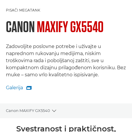
PISAČI MEGATANK
CANON
MAXIFY GX5540
Zadovoljite poslovne potrebe i uživajte u
naprednom rukovanju medijima, niskim
troškovima rada i poboljšanoj zaštiti, sve u
kompaktnom dizajnu prilagođenom korisniku. Bez
muke – samo vrlo kvalitetno ispisivanje.
Galerija

Galerija
Canon MAXIFY GX5540
Toggle breadcrumbs
Pregled
Svestranost i praktičnost,