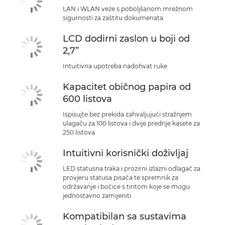
LAN i WLAN veze s poboljšanom mrežnom
sigurnosti za zaštitu dokumenata
LCD dodirni zaslon u boji od
2,7”
Intuitivna upotreba nadohvat ruke
Kapacitet običnog papira od
600 listova
Ispisujte bez prekida zahvaljujući stražnjem
ulagaču za 100 listova i dvije prednje kasete za
250 listova
Intuitivni korisnički doživljaj
LED statusna traka i prozirni izlazni odlagač za
provjeru statusa pisača te spremnik za
održavanje i bočice s tintom koje se mogu
jednostavno zamijeniti
Kompatibilan sa sustavima