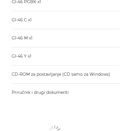
GI-46 PGBK x1
GI-46 C x1
GI-46 M x1
GI-46 Y x1
CD-ROM za postavljanje (CD samo za Windows)
Priručnik i drugi dokumenti