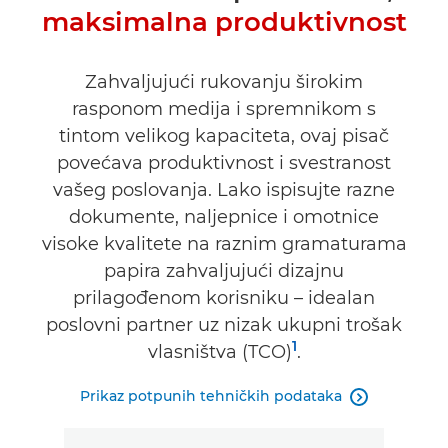
maksimalna produktivnost
Tehnički podaci
Podrška
Zahvaljujući rukovanju širokim
rasponom medija i spremnikom s
tintom velikog kapaciteta, ovaj pisač
povećava produktivnost i svestranost
vašeg poslovanja. Lako ispisujte razne
dokumente, naljepnice i omotnice
visoke kvalitete na raznim gramaturama
papira zahvaljujući dizajnu
prilagođenom korisniku – idealan
poslovni partner uz nizak ukupni trošak
1
vlasništva (TCO)
.
Prikaz potpunih tehničkih podataka
