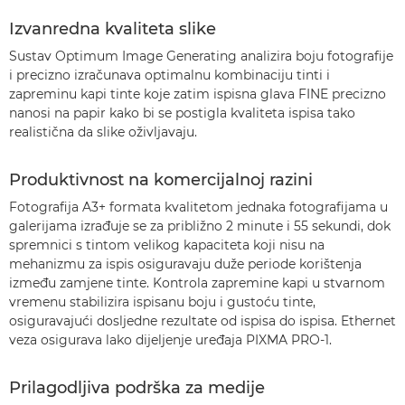
Izvanredna kvaliteta slike
Sustav Optimum Image Generating analizira boju fotografije
i precizno izračunava optimalnu kombinaciju tinti i
zapreminu kapi tinte koje zatim ispisna glava FINE precizno
nanosi na papir kako bi se postigla kvaliteta ispisa tako
realistična da slike oživljavaju.
Produktivnost na komercijalnoj razini
Fotografija A3+ formata kvalitetom jednaka fotografijama u
galerijama izrađuje se za približno 2 minute i 55 sekundi, dok
spremnici s tintom velikog kapaciteta koji nisu na
mehanizmu za ispis osiguravaju duže periode korištenja
između zamjene tinte. Kontrola zapremine kapi u stvarnom
vremenu stabilizira ispisanu boju i gustoću tinte,
osiguravajući dosljedne rezultate od ispisa do ispisa. Ethernet
veza osigurava lako dijeljenje uređaja PIXMA PRO-1.
Prilagodljiva podrška za medije