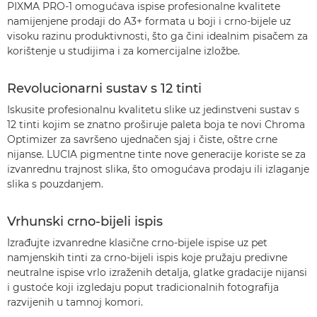
PIXMA PRO-1 omogućava ispise profesionalne kvalitete
namijenjene prodaji do A3+ formata u boji i crno-bijele uz
visoku razinu produktivnosti, što ga čini idealnim pisačem za
korištenje u studijima i za komercijalne izložbe.
Revolucionarni sustav s 12 tinti
Iskusite profesionalnu kvalitetu slike uz jedinstveni sustav s
12 tinti kojim se znatno proširuje paleta boja te novi Chroma
Optimizer za savršeno ujednačen sjaj i čiste, oštre crne
nijanse. LUCIA pigmentne tinte nove generacije koriste se za
izvanrednu trajnost slika, što omogućava prodaju ili izlaganje
slika s pouzdanjem.
Vrhunski crno-bijeli ispis
Izrađujte izvanredne klasične crno-bijele ispise uz pet
namjenskih tinti za crno-bijeli ispis koje pružaju predivne
neutralne ispise vrlo izraženih detalja, glatke gradacije nijansi
i gustoće koji izgledaju poput tradicionalnih fotografija
razvijenih u tamnoj komori.