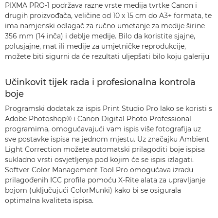
PIXMA PRO-1 podržava razne vrste medija tvrtke Canon i
drugih proizvođača, veličine od 10 x 15 cm do A3+ formata, te
ima namjenski odlagač za ručno umetanje za medije širine
356 mm (14 inča) i deblje medije. Bilo da koristite sjajne,
polusjajne, mat ili medije za umjetničke reprodukcije,
možete biti sigurni da će rezultati uljepšati bilo koju galeriju
Učinkovit tijek rada i profesionalna kontrola
boje
Programski dodatak za ispis Print Studio Pro lako se koristi s
Adobe Photoshop® i Canon Digital Photo Professional
programima, omogućavajući vam ispis više fotografija uz
sve postavke ispisa na jednom mjestu. Uz značajku Ambient
Light Correction možete automatski prilagoditi boje ispisa
sukladno vrsti osvjetljenja pod kojim će se ispis izlagati.
Softver Color Management Tool Pro omogućava izradu
prilagođenih ICC profila pomoću X-Rite alata za upravljanje
bojom (uključujući ColorMunki) kako bi se osigurala
optimalna kvaliteta ispisa.