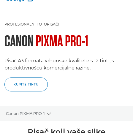
PROFESIONALNI FOTOPISAČI
CANON
PIXMA PRO-1
Pisač A3 formata vrhunske kvalitete s 12 tinti, s
produktivnošću komercijalne razine.
KUPITE TINTU
Canon PIXMA PRO-1
Toggle breadcrumbs
Pregled
Pisač koji vaše slike