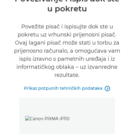
u pokretu
Tehnički podaci
Podrška
Povežite pisač i ispisujte dok ste u
pokretu uz vrhunski prijenosni pisač.
KUPITE TINTU
Ovaj lagani pisač može stati u torbu za
prijenosno računalo, a omogućava vam
ispis izravno s pametnih uređaja i iz
informatičkog oblaka – uz izvanredne
rezultate.
Prikaz potpunih tehničkih podataka
