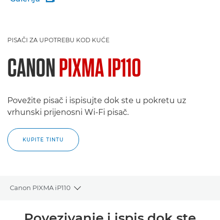
PISAČI ZA UPOTREBU KOD KUĆE
CANON
PIXMA IP110
Povežite pisač i ispisujte dok ste u pokretu uz
vrhunski prijenosni Wi-Fi pisač.
KUPITE TINTU
Canon PIXMA iP110
Toggle breadcrumbs
Pregled
Povezivanje i ispis dok ste