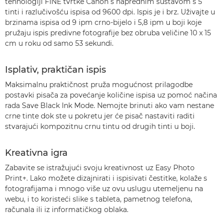
tehnologiji FINE tvrtke Canon s naprednim sustavom s 5
tinti i razlučivošću ispisa od 9600 dpi. Ispis je i brz. Uživajte u
brzinama ispisa od 9 ipm crno-bijelo i 5,8 ipm u boji koje
pružaju ispis predivne fotografije bez obruba veličine 10 x 15
cm u roku od samo 53 sekundi.
Isplativ, praktičan ispis
Maksimalnu praktičnost pruža mogućnost prilagodbe
postavki pisača za povećanje količine ispisa uz pomoć načina
rada Save Black Ink Mode. Nemojte brinuti ako vam nestane
crne tinte dok ste u pokretu jer će pisač nastaviti raditi
stvarajući kompozitnu crnu tintu od drugih tinti u boji.
Kreativna igra
Zabavite se istražujući svoju kreativnost uz Easy Photo
Print+. Lako možete dizajnirati i ispisivati čestitke, kolaže s
fotografijama i mnogo više uz ovu uslugu utemeljenu na
webu, i to koristeći slike s tableta, pametnog telefona,
računala ili iz informatičkog oblaka.