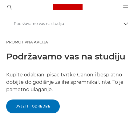
Canon Logo, back to ho
Podržavamo vas na studiju
Uklju
Canon
PROMOTIVNA AKCIJA
Povrat novca | ponude | akcije tvrtke Canon
Podržavamo vas na studiju
Kupite odabrani pisač tvrtke Canon i besplatno
dobijte do godišnje zalihe spremnika tinte. To je
pametno ulaganje.
UVJETI I ODREDBE