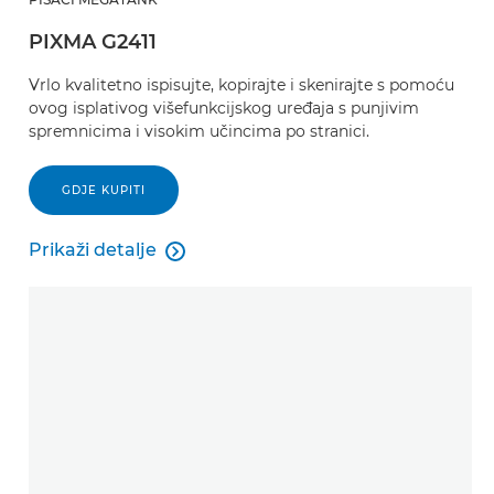
PIXMA G2411
Vrlo kvalitetno ispisujte, kopirajte i skenirajte s pomoću
ovog isplativog višefunkcijskog uređaja s punjivim
spremnicima i visokim učincima po stranici.
GDJE KUPITI
Prikaži detalje

Prikaži detalje