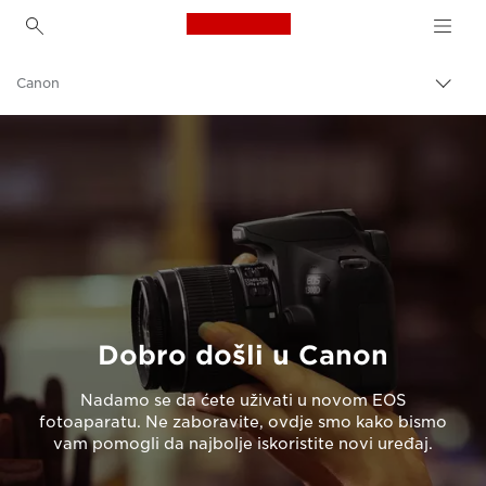
Canon Logo, back to h
Canon
Uklju
trag
Dobro došli u Canon
Nadamo se da ćete uživati u novom EOS
fotoaparatu. Ne zaboravite, ovdje smo kako bismo
vam pomogli da najbolje iskoristite novi uređaj.