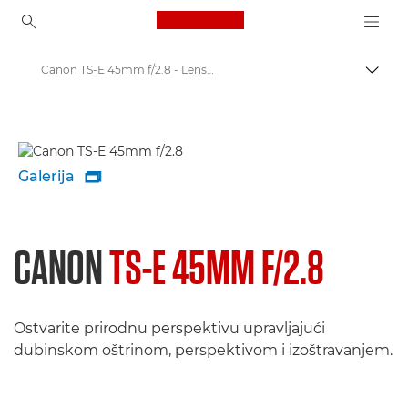
Canon Logo, back to ho
Canon TS-E 45mm f/2.8 - Lenses - Camera & Photo lenses
Uklju
Canon
Objektivi za fotoaparate tvrtke Canon
Galerija

CANON
TS-E 45MM F/2.8
Ostvarite prirodnu perspektivu upravljajući
dubinskom oštrinom, perspektivom i izoštravanjem.