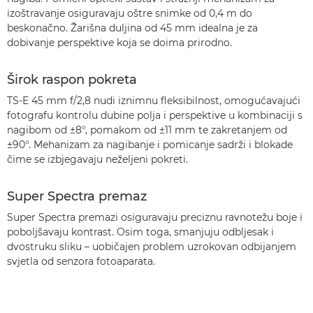
izoštravanje osiguravaju oštre snimke od 0,4 m do
beskonačno. Žarišna duljina od 45 mm idealna je za
dobivanje perspektive koja se doima prirodno.
Širok raspon pokreta
TS-E 45 mm f/2,8 nudi iznimnu fleksibilnost, omogućavajući
fotografu kontrolu dubine polja i perspektive u kombinaciji s
nagibom od ±8°, pomakom od ±11 mm te zakretanjem od
±90°. Mehanizam za nagibanje i pomicanje sadrži i blokade
čime se izbjegavaju neželjeni pokreti.
Super Spectra premaz
Super Spectra premazi osiguravaju preciznu ravnotežu boje i
poboljšavaju kontrast. Osim toga, smanjuju odbljesak i
dvostruku sliku – uobičajen problem uzrokovan odbijanjem
svjetla od senzora fotoaparata.