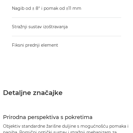
Nagib od ± 8° i pomak od ±11 mm
Stražnji sustav izoštravanja
Fiksni prednji element
Detaljne značajke
Prirodna perspektiva s pokretima
Objektiv standardne žarišne duljine s mogućnošću pomaka i
nagiba. Pomični optički sustav i stražnji mehanizam za