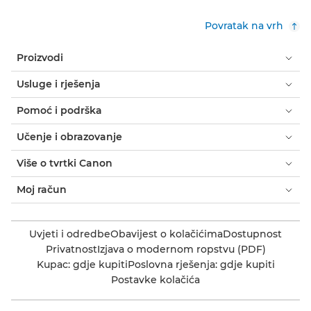
Povratak na vrh
Proizvodi
Usluge i rješenja
Pomoć i podrška
Učenje i obrazovanje
Više o tvrtki Canon
Moj račun
Uvjeti i odredbe
Obavijest o kolačićima
Dostupnost
Privatnost
Izjava o modernom ropstvu (PDF)
Kupac: gdje kupiti
Poslovna rješenja: gdje kupiti
Postavke kolačića