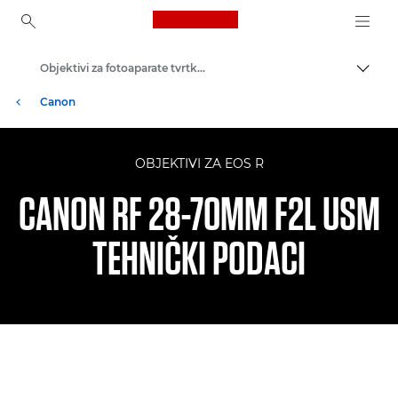
Canon Logo, back to ho
Objektivi za fotoaparate tvrtke Canon
Uklju
Canon
OBJEKTIVI ZA EOS R
CANON RF 28-70MM F2L USM
TEHNIČKI PODACI