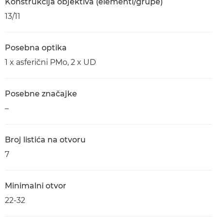
Konstrukcija objektiva (elementi/grupe)
13/11
Posebna optika
1 x asferični PMo, 2 x UD
Posebne značajke
–
Broj listića na otvoru
7
Minimalni otvor
22-32