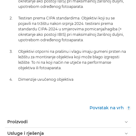
okretanje ako postoji IBIS) pri maksimalnoj žarišnoj duljini,
upotrebom određenog fotoaparata.
Testiran prema CIPA standardima. Objektivi koji su se
pojavili na tržištu nakon srpnja 2024. testirani prema
standardu CIPA-2024 u smjerovima pomicanja/nagiba (+
okretanje ako postoji IBIS) pri maksimalnoj žarišnoj duljini,
upotrebom određenog fotoaparata.
Objektivi otporni na prašinu i vlagu imaju gumeni prsten na
ležištu za montiranje objektiva koji može blago izgrepsti
ležište. To ni na koji način ne utječe na performanse
objektiva ili fotoaparata.
Dimenzije uvučenog objektiva
Povratak na vrh
Proizvodi
Usluge i rješenja