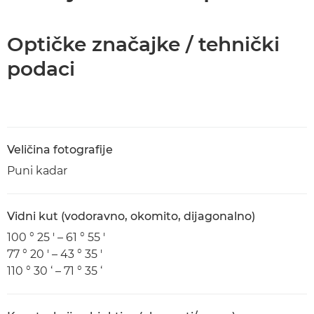
Optičke značajke / tehnički
podaci
Veličina fotografije
Puni kadar
Vidni kut (vodoravno, okomito, dijagonalno)
100 ° 25 ' – 61 ° 55 '
77 ° 20 ' – 43 ° 35 '
110 ° 30 ‘ – 71 ° 35 ‘