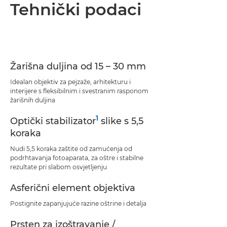
Pregled
Tehnički podaci
Tehnički podaci
Podrška
Žarišna duljina od 15 – 30 mm
Idealan objektiv za pejzaže, arhitekturu i
interijere s fleksibilnim i svestranim rasponom
žarišnih duljina
1
Optički stabilizator
slike s 5,5
koraka
Nudi 5,5 koraka zaštite od zamućenja od
podrhtavanja fotoaparata, za oštre i stabilne
rezultate pri slabom osvjetljenju
Asferični element objektiva
Postignite zapanjujuće razine oštrine i detalja
Prsten za izoštravanje /