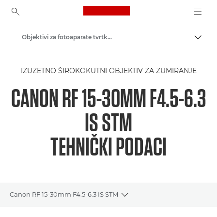
Canon Logo, back to ho
Objektivi za fotoaparate tvrtke Canon
Uklju
Canon
IZUZETNO ŠIROKOKUTNI OBJEKTIV ZA ZUMIRANJE
CANON RF 15-30MM F4.5-6.3
IS STM
TEHNIČKI PODACI
Canon RF 15-30mm F4.5-6.3 IS STM
Toggle breadcrumbs