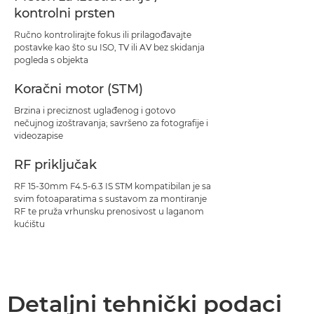
kontrolni prsten
Ručno kontrolirajte fokus ili prilagođavajte
postavke kao što su ISO, TV ili AV bez skidanja
pogleda s objekta
Koračni motor (STM)
Brzina i preciznost uglađenog i gotovo
nečujnog izoštravanja; savršeno za fotografije i
videozapise
RF priključak
RF 15-30mm F4.5-6.3 IS STM kompatibilan je sa
svim fotoaparatima s sustavom za montiranje
RF te pruža vrhunsku prenosivost u laganom
kućištu
Detaljni tehnički podaci