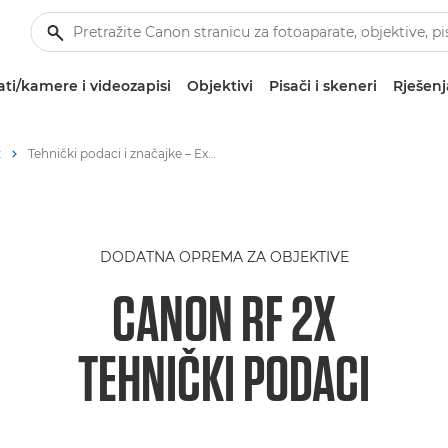
ti/kamere i videozapisi
Objektivi
Pisači i skeneri
Rješenj
x
Tehnički podaci i značajke – Extender RF 2x
DODATNA OPREMA ZA OBJEKTIVE
CANON RF 2X
TEHNIČKI PODACI