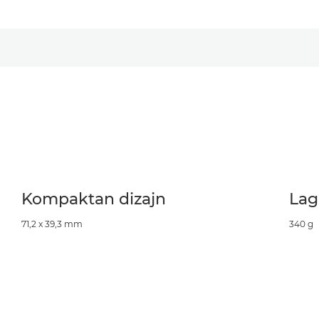
Kompaktan dizajn
Lag
71,2 x 39,3 mm
340 g