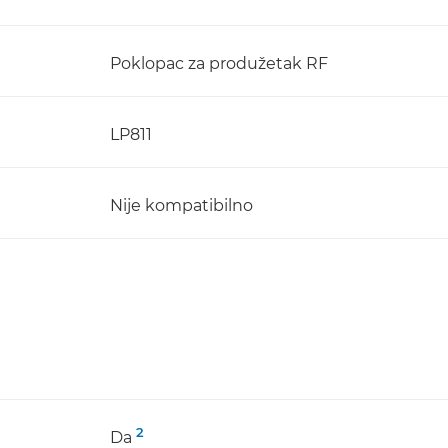
Poklopac za produžetak RF
LP811
Nije kompatibilno
2
Da