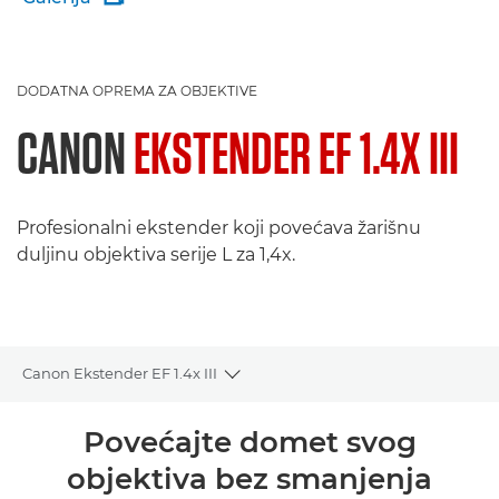
DODATNA OPREMA ZA OBJEKTIVE
CANON
EKSTENDER EF 1.4X III
Profesionalni ekstender koji povećava žarišnu
duljinu objektiva serije L za 1,4x.
Canon Ekstender EF 1.4x III
Toggle breadcrumbs
Pregled
Povećajte domet svog
objektiva bez smanjenja
Tehnički podaci