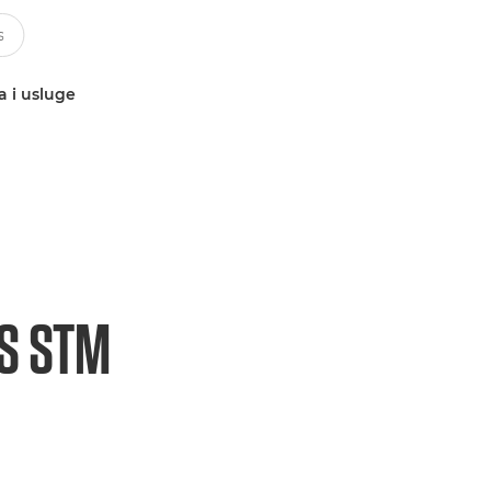
a i usluge
IS STM