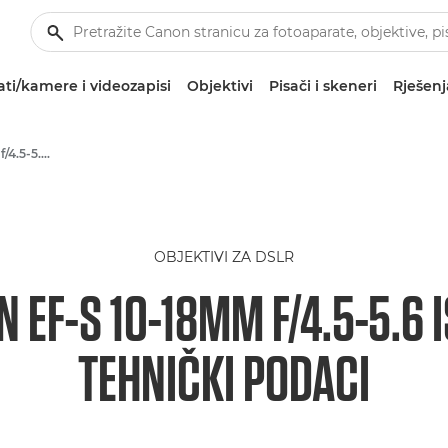
ti/kamere i videozapisi
Objektivi
Pisači i skeneri
Rješenj
Canon EF-S 10-18mm f/4.5-5.6 IS STM - Objektivi - objektivi za kamere i fotoaparate
OBJEKTIVI ZA DSLR
 EF-S 10-18MM F/4.5-5.6 
TEHNIČKI PODACI